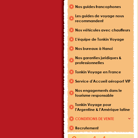
Nos guides francophones
Les guides de voyage nous
recommandent
Nos véhicules avec chauffeurs
L'équipe de Tonkin Voyage
Nos bureaux à Hanoi
Nos garanties juridiques &
professionnelles
Tonkin Voyage en France
Service d’Accueil aéroport VIP
Nos engagements dans le
tourisme responsable
Tonkin Voyage pour
l'Argentine & l'Amérique latine
CONDITIONS DE VENTE
Recrutement