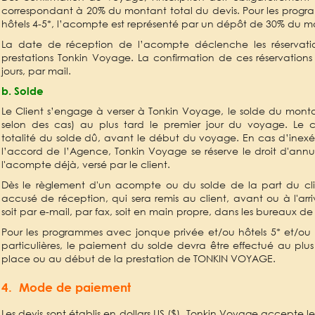
correspondant à 20% du montant total du devis. Pour les prog
hôtels 4-5*, l’acompte est représenté par un dépôt de 30% du mo
La date de réception de l’acompte déclenche les réservati
prestations Tonkin Voyage. La confirmation de ces réservations
jours, par mail.
b. Solde
Le Client s’engage à verser à Tonkin Voyage, le solde du monta
selon des cas) au plus tard le premier jour du voyage. Le c
totalité du solde dû, avant le début du voyage. En cas d’inexé
l’accord de l’Agence, Tonkin
Voyage se réserve le droit d'annul
l'acompte déjà, versé par le client.
Dès le règlement d'un acompte ou du solde de la part du cli
accusé de réception, qui sera remis au client, avant ou à l'ar
soit par e-mail, par fax, soit en main propre, dans les bureaux 
Pour les programmes avec jonque privée et/ou hôtels 5* et/ou a
particulières, le paiement du solde devra être effectué au plus 
place ou au début de la prestation de TONKIN VOYAGE.
4. Mode de paiement
Les devis sont établis en dollars US ($). Tonkin Voyage accepte le