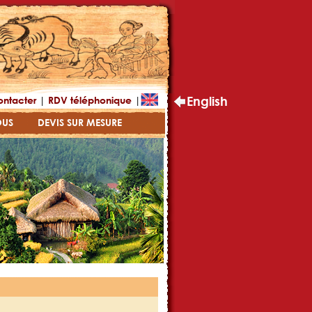
|
|
English
ontacter
RDV téléphonique
OUS
DEVIS SUR MESURE