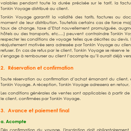
valables pendant toute la durée précisée sur le tarif, la fa
Tonkin Voyage distribué au client.
Tonkin Voyage garantit la validité des tarifs, factures ou doc
moment de leur distribution. Toutefois certains cas de force ma
taux de change, taxe d’Etat nouvellement promulguée, augme
hôtels ou des transports, etc.…) peuvent contraindre Tonkin Voy
respecter les conditions de voyage telles que décrites au devi
réajustement motivée sera adressée par Tonkin Voyage au client q
refuser. En cas de refus par le client, Tonkin Voyage se réserve l
s’engage à rembourser au client l’acompte qu’il aurait déjà vers
2. Réservation et confirmation
Toute réservation ou confirmation d’achat émanant du client, d
Tonkin Voyage. A réception, Tonkin Voyage adressera en retour,
Les conditions générales de ventes sont applicables à partir de 
le client, confirmées par Tonkin Voyage.
3. Avance et paiement final
a. Acompte
Dès confirmation du voyage, l'inscription doit obligatoirem