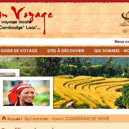
 voyage locale
Cambodge* Laos*...
Nous c
GUIDE DE VOYAGE
SITES À DÉCOUVRIR
QUI SOMMES - N
Qui sommes - nous
CONDITIONS DE VENTE
Accueil