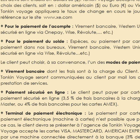
choix des clients, soit en : dollar américain ($) ou Euro (€) ou
Tonkin voyage appliquera le taux de change en cours le jou
référence sur le site
www.xe.com
Virement bancaire, Western U
+ Pour le paiement de l’acompte :
sécurisé en ligne via Onepay, Wise, Révolute,… etc.)
Espèces, ou paiement par cart
+ Pour le paiement du solde :
paiement dans nos bureaux,
Virement bancaire, Western Uni
sécurisé en ligne via Wise, Révolute…etc.)
Le client peut choisir, à sa convenance, l’un des
modes de paie
dont les frais sont à la charge du Client
+ Virement bancaire
Tonkin Voyage seront communiquées au client par mail lors 
prestation de services.
Le client peut payer par car
+ Paiement sécurisé en ligne :
paiement sécurisé en ligne (3,5 % de frais bancaires à la charge
Master, ou 4% de frais bancaires pour les cartes AMEX).
Le paiement par carte
+ Terminal de paiement électronique :
paiement électronique (machine à cartes) n'est possible que p
ce cas, le client devra se présenter à l’agence de Tonkin Voyag
Voyage accepte les cartes VISA, MASTERCARD, AMERICAN EXPRES
par une machine connectée directement à la banque (3% de f