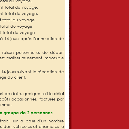
total du voyage.
nt total du voyage.
nt total du voyage.
t total du voyage.
 total du voyage
t total du voyage
 à 14 jours après l’annulation du
raison personnelle, du départ
s est malheureusement impossible
14 jours suivant la réception de
rge du client.
rt de date, quelque soit le délai
coûts occasionnés, facturés par
gramme.
’un groupe de 2 personnes
établi sur la base d'un nombre
uides, véhicules et chambres le