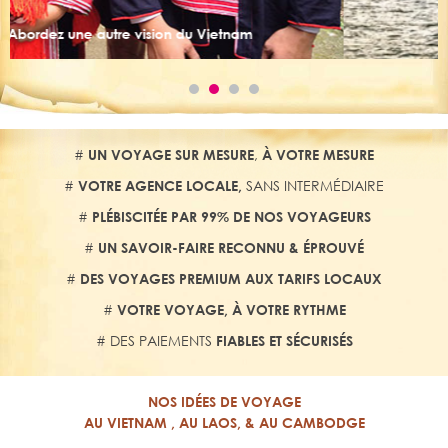
Vivez la magie de la baie d’Halong
am
#
,
UN V
OYAGE SUR MESURE
À VOTRE MESURE
#
SANS INTERMÉDIAIRE
VOTRE AGENCE LOCALE,
#
PLÉBISCITÉE PAR 99%
DE NOS VOYAGEURS
#
UN S
AVOIR-FAIRE RECONNU
&
ÉPROUVÉ
#
DES VOYAGES PREMIUM AUX TARIFS LOCAUX
#
VOTRE VOYAGE, À VOTRE RYTHME
# DES PAIEMENTS
FIABLES ET SÉCURISÉS
NOS IDÉES DE VOYAGE
AU VIETNAM , AU LAOS, & AU CAMBODGE