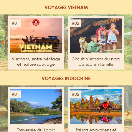
VOYAGES VIETNAM
#01
#02
Previous
Next
Vietnam, entre héritage
Circuit Vietnam du nord
et nature sauvage
au sud en famille
VOYAGES INDOCHINE
#01
#02
Previous
Next
Traversée du Laos :
Trésors Angkoriens et