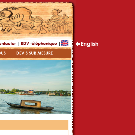
|
|
English
ontacter
RDV téléphonique
OUS
DEVIS SUR MESURE