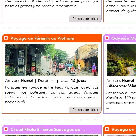
des pré-ados & des ados est imaginée pour que
découvertes en 
petits et grands y trouvent leur compte à ...
conçu pour les
confort, de quiét
En savoir plus
Voyage au Féminin au Vietnam
Odyssée Mo
Hanoi
15 jours
Hanoi
Arrivée:
| Durée sur place:
Arrivée:
|
VA
Référence:
Partager en voyage entre filles: Voyager avec vos
sœurs, vos collègues ou vos amies. Voyager
Laissez-vous e
autrement, entre visites et rires. Laissez-vous guider,
Honda XL 150 cc 
porter au fil ...
paysages majestu
...
En savoir plus
Circuit Photo & Terres Sauvages au ...
Voyage en 