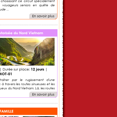
choisissant ce circuit spécialement
 voyageurs seniors en quête de
ude ...
En savoir plus
torisée du Nord Vietnam
12 jours
 Durée sur place:
|
MOT-01
ntraîner par le rugissement d'une
à travers les routes sinueuses et les
eux du Nord Vietnam. Là, les routes
En savoir plus
FAMILLE