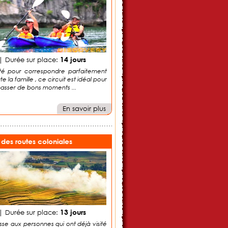
14 jours
 Durée sur place:
é pour correspondre parfaitement
 la famille , ce circuit est idéal pour
passer de bons moments ...
En savoir plus
des routes coloniales
13 jours
 Durée sur place:
sse aux personnes qui ont déjà visité