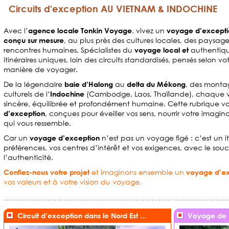
Circuits d'exception AU VIETNAM & INDOCHINE
Avec l’
, vivez un
agence locale Tonkin Voyage
voyage d’excepti
, au plus près des cultures locales, des paysa
conçu sur mesure
rencontres humaines. Spécialistes du
authentiq
voyage local et
itinéraires uniques, loin des circuits standardisés, pensés selon vo
manière de voyager.
De la légendaire
au
, des monta
baie d’Halong
delta du Mékong
culturels de l’
(Cambodge, Laos, Thaïlande), chaque v
Indochine
sincère, équilibrée et profondément humaine. Cette rubrique v
, conçues pour éveiller vos sens, nourrir votre imagin
d’exception
qui vous ressemble.
Car un
n’est pas un voyage figé : c’est un i
voyage d’exception
préférences, vos centres d’intérêt et vos exigences, avec le souc
l’authenticité.
et imaginons ensemble un
Confiez-nous votre projet
voyage d’ex
vos valeurs et à votre vision du voyage.
Circuit d’exception dans le Nord Est ...
Voyage de 