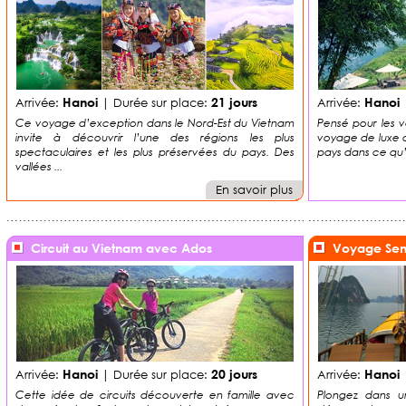
Hanoi
21 jours
Hanoi
Arrivée:
| Durée sur place:
Arrivée:
|
Ce voyage d’exception dans le Nord-Est du Vietnam
Pensé pour les 
invite à découvrir l’une des régions les plus
voyage de luxe a
spectaculaires et les plus préservées du pays. Des
pays dans ce qu’il
vallées ...
En savoir plus
Circuit au Vietnam avec Ados
Voyage Sen
Hanoi
20 jours
Hanoi
Arrivée:
| Durée sur place:
Arrivée:
|
Cette idée de circuits découverte en famille avec
Plongez dans u