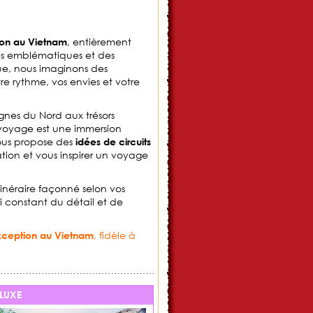
, entièrement
on au Vietnam
ges emblématiques et des
ue
, nous imaginons des
tre rythme, vos envies et votre
gnes du Nord aux trésors
oyage est une immersion
ous propose des
idées de circuits
ation et vous inspirer un voyage
tinéraire façonné selon vos
i constant du détail et de
, fidèle à
ception au Vietnam
LUXE