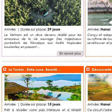
29 jours
Hanoi
Arrivée:
| Durée sur place:
Arrivée:
|
Le Vietnam est un rêve devenu réalité pour les
Conçu et adapt
amoureux de la vie sauvage. Des majestueux
au rythme de toute
contreforts de l'Himalaya aux forêts tropicales
se retrouver et 
luxuriantes, en passant ...
En savoir plus
Le Tonkin : Entre Luxe, Beauté ...
Découverte 
15 jours
Hanoi
Arrivée:
| Durée sur place:
Arrivée:
|
Prêt à réveiller votre paix intérieure et à rétablir
Ce circuit s’adre