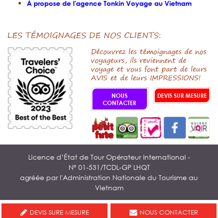
À propose de l'agence Tonkin Voyage au Vietnam
LES TÉMOIGNAGES DE NOS CLIENTS:
Découvrez les témoignages de nos
voyageurs, ils reviennent de
voyage et vous font part de leurs
AVIS et de leurs IMPRESSIONS!
NOUS
DEVIS SUR MESURE
CONTACTER
Licence d’État de Tour Opérateur International -
N° 01-531/TCDL-GP LHQT
agréée par l'Administration Nationale du Tourisme au
Vietnam
DEVIS SURE MESURE
NOUS CONTACTER