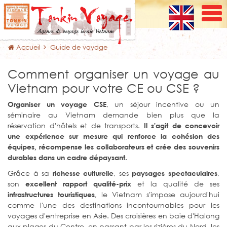
Accueil
Guide de voyage
Comment organiser un voyage au
Vietnam pour votre CE ou CSE ?
, un séjour incentive ou un
Organiser un voyage CSE
séminaire au Vietnam demande bien plus que la
réservation d'hôtels et de transports.
Il s'agit de concevoir
une expérience sur mesure qui renforce la cohésion des
équipes, récompense les collaborateurs et crée des souvenirs
durables dans un cadre dépaysant.
Grâce à sa
, ses
,
richesse culturelle
paysages spectaculaires
son
et la qualité de ses
excellent rapport qualité-prix
, le Vietnam s'impose aujourd'hui
infrastructures touristiques
comme l'une des destinations incontournables pour les
voyages d'entreprise en Asie. Des croisières en baie d'Halong
aux plages du Centre, en passant par les rizières du Nord, les