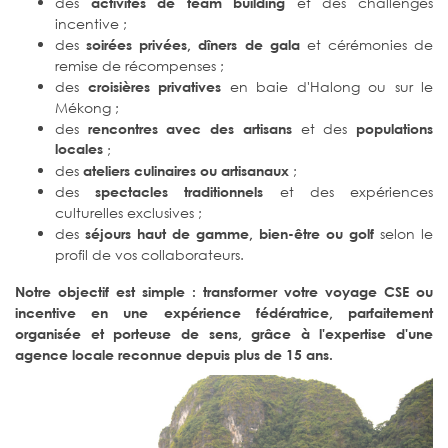
des
et des challenges
activités de team building
incentive ;
des
et cérémonies de
soirées privées, dîners de gala
remise de récompenses ;
des
en baie d'Halong ou sur le
croisières privatives
Mékong ;
des
et des
rencontres avec des artisans
populations
locales
;
des
;
ateliers culinaires ou artisanaux
des
et des expériences
spectacles traditionnels
culturelles exclusives ;
des
selon le
séjours haut de gamme, bien-être ou golf
profil de vos collaborateurs.
Notre objectif est simple : transformer votre voyage CSE ou
incentive en une expérience fédératrice, parfaitement
organisée et porteuse de sens, grâce à l'expertise d'une
agence locale reconnue depuis plus de 15 ans.