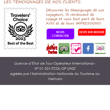
LES TÉMOIGNAGES DE NOS CLIENTS:
Découvrez les témoignages de nos
voyageurs, ils reviennent de
voyage et vous font part de leurs
AVIS et de leurs IMPRESSIONS!
NOUS
DEVIS SUR MESURE
CONTACTER
Licence d’État de Tour Opérateur International -
N° 01-531/TCDL-GP LHQT
agréée par l'Administration Nationale du Tourisme au
Vietnam