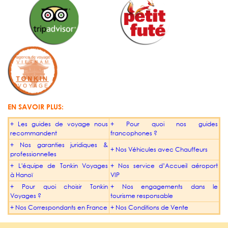
EN SAVOIR PLUS:
+
Les guides de voyage nous
+
Pour quoi nos guides
recommandent
francophones ?
+
Nos garanties juridiques &
+
Nos Véhicules avec Chauffeurs
professionnelles
+
L'équipe de Tonkin Voyages
+
Nos service d’Accueil aéroport
à Hanoï
VIP
+
Pour quoi choisir Tonkin
+
Nos engagements dans le
Voyages ?
tourisme responsable
+
Nos Correspondants en France
+
Nos Conditions de Vente