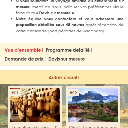
Si vous souhaitez un voyage similaire ou entièrement sur
mesure
, merci de nous indiquer vos préférences via le
formulaire
.
« Devis sur mesure »
Notre équipe vous contactera et vous adressera une
proposition détaillée sous 48 heures
après réception de
votre demande (hors périodes de vacances).
Vue d'ensemble
Programme detaillé
Demande de prix
Devis sur mesure
Autres circuits
#01
#02
Previous
Next
Le meilleur du Laos - 10
Circuit Laos authentique