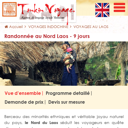
Accueil
VOYAGES INDOCHINE
VOYAGES AU LAOS
Randonnée au Nord Laos - 9 jours
Vue d'ensemble
Programme detaillé
Demande de prix
Devis sur mesure
Berceau des minorités ethniques et véritable joyau naturel
du pays,
séduit les voyageurs en quête
le Nord du Laos