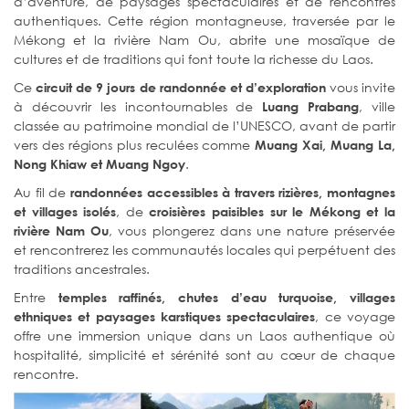
d’aventure, de paysages spectaculaires et de rencontres
authentiques. Cette région montagneuse, traversée par le
Mékong et la rivière Nam Ou, abrite une mosaïque de
cultures et de traditions qui font toute la richesse du Laos.
Ce
vous invite
circuit de 9 jours de randonnée et d’exploration
à découvrir les incontournables de
, ville
Luang Prabang
classée au patrimoine mondial de l’UNESCO, avant de partir
vers des régions plus reculées comme
Muang Xai, Muang La,
.
Nong Khiaw et Muang Ngoy
Au fil de
randonnées accessibles à travers rizières, montagnes
, de
et villages isolés
croisières paisibles sur le Mékong et la
, vous plongerez dans une nature préservée
rivière Nam Ou
et rencontrerez les communautés locales qui perpétuent des
traditions ancestrales.
Entre
temples raffinés, chutes d’eau turquoise, villages
, ce voyage
ethniques et paysages karstiques spectaculaires
offre une immersion unique dans un Laos authentique où
hospitalité, simplicité et sérénité sont au cœur de chaque
rencontre.