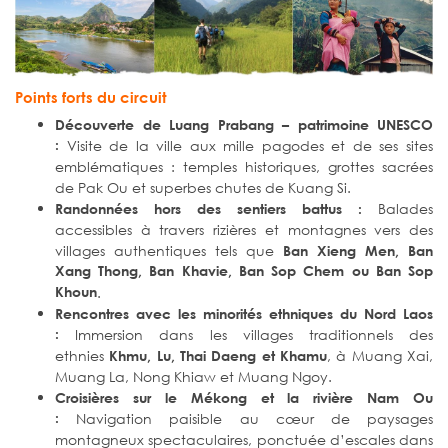
Points forts du circuit
Découverte de Luang Prabang – patrimoine UNESCO
:
Visite de la ville aux mille pagodes et de ses sites
emblématiques : temples historiques, grottes sacrées
de Pak Ou et superbes chutes de Kuang Si.
Balades
Randonnées hors des sentiers battus :
accessibles à travers rizières et montagnes vers des
villages authentiques tels que
Ban Xieng Men, Ban
Xang Thong, Ban Khavie, Ban Sop Chem ou Ban Sop
Khoun
.
Rencontres avec les minorités ethniques du Nord Laos
:
Immersion dans les villages traditionnels des
ethnies
, à Muang Xai,
Khmu, Lu, Thai Daeng et Khamu
Muang La, Nong Khiaw et Muang Ngoy.
Croisières sur le Mékong et la rivière Nam Ou
:
Navigation paisible au cœur de paysages
montagneux spectaculaires, ponctuée d’escales dans