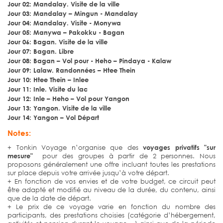
Jour 02: Mandalay. Visite de la ville
Jour 03: Mandalay – Mingun - Mandalay
Jour 04: Mandalay. Visite - Monywa
Jour 05: Manywa – Pakokku - Bagan
Jour 06: Bagan. Visite de la ville
Jour 07: Bagan. Libre
Jour 08: Bagan – Vol pour - Heho – Pindaya - Kalaw
Jour 09: Lalaw. Randonnées – Htee Thein
Jour 10: Htee Thein – Inlee
Jour 11: Inle. Visite du lac
Jour 12: Inle – Heho – Vol pour Yangon
Jour 13: Yangon. Visite de la ville
Jour 14: Yangon – Vol Départ
Notes:
+ Tonkin Voyage n’organise que des
voyages privatifs "sur
mesure"
pour des groupes à partir de 2 personnes. Nous
proposons généralement une offre incluant toutes les prestations
sur place depuis votre arrivée jusqu’à votre départ.
+ En fonction de vos envies et de votre budget, ce circuit peut
être adapté et modifié au niveau de la durée, du contenu, ainsi
que de la date de départ.
+ Le prix de ce voyage varie en fonction du nombre des
participants, des prestations choisies (catégorie d’hébergement,