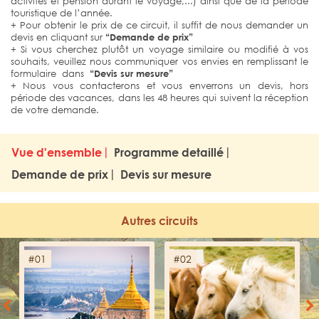
activités et pension durant le voyage,...) ainsi que de la période
touristique de l’année.
+ Pour obtenir le prix de ce circuit, il suffit de nous demander un
devis en cliquant sur
“Demande de prix”
+ Si vous cherchez plutôt un voyage similaire ou modifié à vos
souhaits, veuillez nous communiquer vos envies en remplissant le
formulaire dans
“Devis sur mesure”
+ Nous vous contacterons et vous enverrons un devis, hors
période des vacances, dans les 48 heures qui suivent la réception
de votre demande.
Vue d'ensemble
Programme detaillé
Demande de prix
Devis sur mesure
Autres circuits
#01
#02
Previous
Next