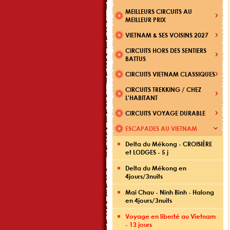
MEILLEURS CIRCUITS AU
MEILLEUR PRIX
VIETNAM & SES VOISINS 2027
CIRCUITS HORS DES SENTIERS
BATTUS
CIRCUITS VIETNAM CLASSIQUES
CIRCUITS TREKKING / CHEZ
L'HABITANT
CIRCUITS VOYAGE DURABLE
ESCAPADES AU VIETNAM
Delta du Mékong - CROISIÈRE
et LODGES - 5 j
Delta du Mékong en
4jours/3nuits
Mai Chau - Ninh Binh - Halong
en 4jours/3nuits
Voyage en liberté au Vietnam
- 13 jours