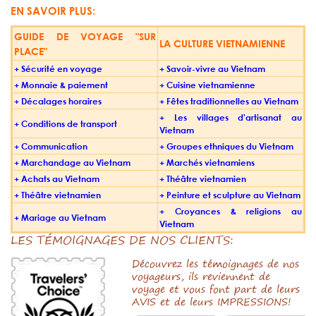
EN SAVOIR PLUS:
GUIDE DE VOYAGE "SUR
LA CULTURE VIETNAMIENNE
PLACE"
+
Sécurité en voyage
+
Savoir-vivre au Vietnam
+
Monnaie & paiement
+
Cuisine vietnamienne
+
Décalages horaires
+
Fêtes traditionnelles au Vietnam
+
Les villages d'artisanat au
+
Conditions de transport
Vietnam
+
Communication
+
Groupes ethniques du Vietnam
+
Marchandage au Vietnam
+
Marchés vietnamiens
+
Achats au Vietnam
+
Théâtre vietnamien
+
Théâtre vietnamien
+
Peinture et sculpture au Vietnam
+
Croyances & religions au
+
Mariage au Vietnam
Vietnam
LES TÉMOIGNAGES DE NOS CLIENTS:
Découvrez les témoignages de nos
voyageurs, ils reviennent de
voyage et vous font part de leurs
AVIS et de leurs IMPRESSIONS!