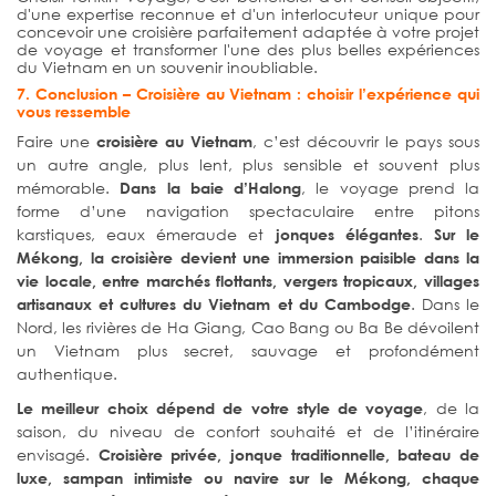
d'une expertise reconnue et d'un interlocuteur unique pour
concevoir une croisière parfaitement adaptée à votre projet
de voyage et transformer l'une des plus belles expériences
du Vietnam en un souvenir inoubliable.
7. Conclusion – Croisière au Vietnam : choisir l’expérience qui
vous ressemble
Faire une
, c’est découvrir le pays sous
croisière au Vietnam
un autre angle, plus lent, plus sensible et souvent plus
mémorable.
, le voyage prend la
Dans la baie d’Halong
forme d’une navigation spectaculaire entre pitons
karstiques, eaux émeraude et
.
jonques élégantes
Sur le
Mékong, la croisière devient une immersion paisible dans la
vie locale, entre marchés flottants, vergers tropicaux, villages
. Dans le
artisanaux et cultures du Vietnam et du Cambodge
Nord, les rivières de Ha Giang, Cao Bang ou Ba Be dévoilent
un Vietnam plus secret, sauvage et profondément
authentique.
, de la
Le meilleur choix dépend de votre style de voyage
saison, du niveau de confort souhaité et de l’itinéraire
envisagé.
Croisière privée, jonque traditionnelle, bateau de
luxe, sampan intimiste ou navire sur le Mékong, chaque