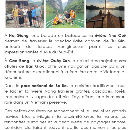
À
, une balade en bateau sur la
Ha Giang
rivière Nho Quế
permet de traverser le spectaculaire canyon de
,
Tu Sản
entouré de falaises vertigineuses parmi les plus
impressionnantes d'Asie du Sud-Est.
À
, la
, au pied des majestueuses
Cao Bang
rivière Quây Sơn
, offre une navigation paisible dans un
chutes de Ban Gioc
décor naturel exceptionnel à la frontière entre le Vietnam et
la Chine.
Dans le
, la croisière traditionnelle sur
parc national de Ba Be
le lac et la rivière Nang traverse grottes, cascades, forêts
tropicales et villages des ethnies Tay, offrant une immersion
rare dans un Vietnam préservé.
Ces petites croisières ne recherchent ni le luxe ni les grands
navires. Elles privilégient la proximité avec la nature, les
rencontres humaines et la découverte de paysages encore
confidentiels, faisant souvent partie des moments les plus