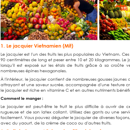
1. Le jacquier Vietnamien (Mít)
Le jacquier est l'un des fruits les plus populaires du Vietnam. Ce
90 centimètres de long et peser entre 10 et 20 kilogrammes. Le jac
lorsqu'il est exposé sur les étals de fruits grâce à sa croûte
nombreuses épines hexagonales.
À l'intérieur, le jacquier contient de nombreuses gousses jaun
attrayant et une saveur sucrée, accompagnée d'une texture cro
le jacquier est riche en vitamine C et en autres nutriments bénéfi
Comment le manger :
Le jacquier est peut-être le fruit le plus difficile à ouvrir de
rugueuse et de son latex collant. Utilisez des gants ou une serv
facilement. Vous pouvez déguster le jacquier de diverses façon
avec du yaourt, de la crème de coco ou d'autres fruits.