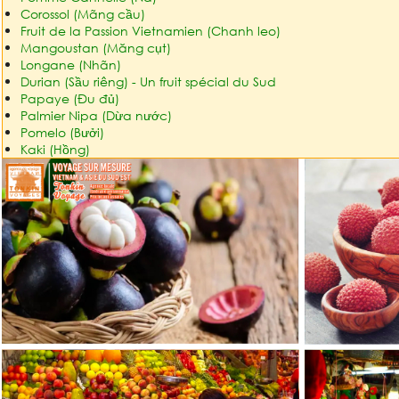
Corossol (Mãng cầu)
Fruit de la Passion Vietnamien (Chanh leo)
Mangoustan (Măng cụt)
Longane (Nhãn)
Durian (Sầu riêng) - Un fruit spécial du Sud
Papaye (Đu đủ)
Palmier Nipa (Dừa nước)
Pomelo (Bưởi)
Kaki (Hồng)