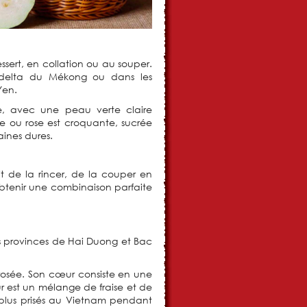
ssert, en collation ou au souper.
 delta du Mékong ou dans les
Yen.
ée, avec une peau verte claire
he ou rose est croquante, sucrée
aines dures.
it de la rincer, de la couper en
btenir une combinaison parfaite
 Les provinces de Hai Duong et Bac
rosée. Son cœur consiste en une
r est un mélange de fraise et de
s plus prisés au Vietnam pendant