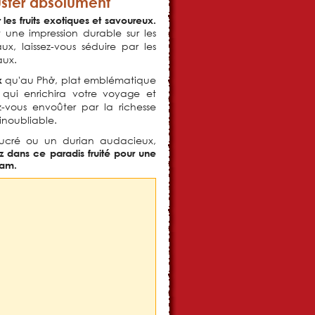
guster absolument
les fruits exotiques et savoureux.
t une impression durable sur les
x, laissez-vous séduire par les
aux.
qu'au Phở, plat emblématique
x
qui enrichira votre voyage et
sez-vous envoûter par la richesse
inoubliable.
ucré ou un durian audacieux,
z dans ce paradis fruité pour une
nam.