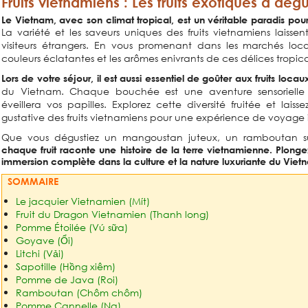
Fruits vietnamiens : Les fruits exotiques à dé
Le Vietnam, avec son climat tropical, est un véritable paradis pour 
La variété et les saveurs uniques des fruits vietnamiens laissen
visiteurs étrangers. En vous promenant dans les marchés locau
couleurs éclatantes et les arômes enivrants de ces délices tropic
Lors de votre séjour, il est aussi essentiel de goûter aux fruits locau
du Vietnam. Chaque bouchée est une aventure sensorielle 
éveillera vos papilles. Explorez cette diversité fruitée et lais
gustative des fruits vietnamiens pour une expérience de voyage 
Que vous dégustiez un mangoustan juteux, un ramboutan s
chaque fruit raconte une histoire de la terre vietnamienne. Plonge
immersion complète dans la culture et la nature luxuriante du Viet
SOMMAIRE
Le jacquier Vietnamien (Mít)
Fruit du Dragon Vietnamien (Thanh long)
Pomme Étoilée (Vú sữa)
Goyave (Ổi)
Litchi (Vải)
Sapotille (Hồng xiêm)
Pomme de Java (Roi)
Ramboutan (Chôm chôm)
Pomme Cannelle (Na)