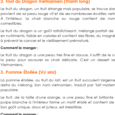
2. Fruit du Dragon Vietnamien (Thanh long)
Le fruit du dragon, un fruit étrange mais populaire, se trouve 
provient de sa peau rouge vif et de ses nombreuses écailles vert
À l'intérieur, la chair blanche ou rouge contient de nomb
comestibles.
Le fruit du dragon a un goût rafraîchissant, mélange parfait de d
en nutriments, faible en calories et contient des fibres, du magn
à prévenir le cancer et le vieillissement prématuré.
Comment le manger :
Le fruit du dragon a une peau très fine et douce, il suffit de le c
la peau pour savourer sa chair délicate. C'est un dessert 
Vietnamiens.
3. Pomme Étoilée (Vú sữa)
La pomme étoilée, ou fruit du lait, est un fruit succulent largem
delta du Mékong. Son nom vietnamien, traduit par "lait maternel
populaire.
Le fruit, de la taille d'une orange, a une peau fine et brillante
pulpe blanche à l'intérieur forme un motif étoilé et contient de
Son goût unique, doux et juteux, est irrésistible.
Comment le manger :