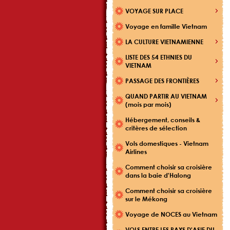
VOYAGE SUR PLACE
Voyage en famille Vietnam
LA CULTURE VIETNAMIENNE
LISTE DES 54 ETHNIES DU
VIETNAM
PASSAGE DES FRONTIÈRES
QUAND PARTIR AU VIETNAM
(mois par mois)
Hébergement, conseils &
critères de sélection
Vols domestiques - Vietnam
Airlines
Comment choisir sa croisière
dans la baie d'Halong
Comment choisir sa croisière
sur le Mékong
Voyage de NOCES au Vietnam
VOLS ENTRE LES PAYS D'ASIE DU