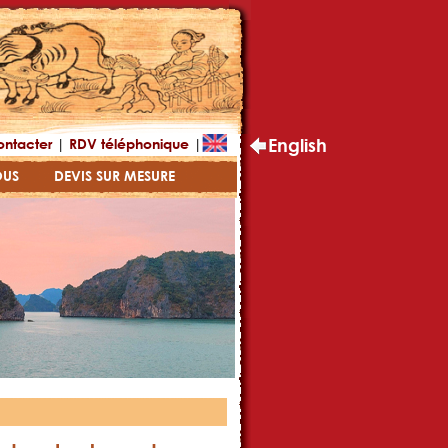
|
|
English
ontacter
RDV téléphonique
OUS
DEVIS SUR MESURE