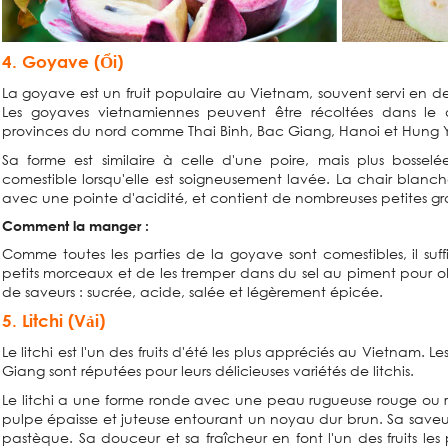
4. Goyave (Ổi)
La goyave est un fruit populaire au Vietnam, souvent servi en de
Les goyaves vietnamiennes peuvent être récoltées dans le
provinces du nord comme Thai Binh, Bac Giang, Hanoi et Hung 
Sa forme est similaire à celle d'une poire, mais plus bossel
comestible lorsqu'elle est soigneusement lavée. La chair blanc
avec une pointe d'acidité, et contient de nombreuses petites gr
Comment la manger :
Comme toutes les parties de la goyave sont comestibles, il suff
petits morceaux et de les tremper dans du sel au piment pour o
de saveurs : sucrée, acide, salée et légèrement épicée.
5. Litchi (Vải)
Le litchi est l'un des fruits d'été les plus appréciés au Vietnam.
Giang sont réputées pour leurs délicieuses variétés de litchis.
Le litchi a une forme ronde avec une peau rugueuse rouge ou 
pulpe épaisse et juteuse entourant un noyau dur brun. Sa saveu
pastèque. Sa douceur et sa fraîcheur en font l'un des fruits le