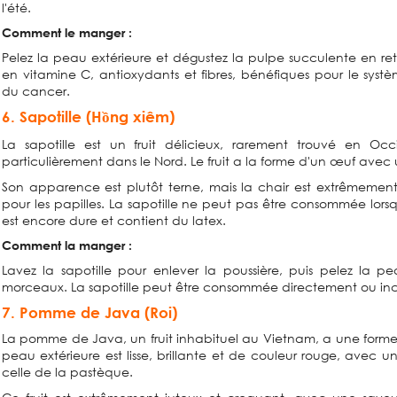
l'été.
Comment le manger :
Pelez la peau extérieure et dégustez la pulpe succulente en retir
en vitamine C, antioxydants et fibres, bénéfiques pour le syst
du cancer.
6. Sapotille (Hồng xiêm)
La sapotille est un fruit délicieux, rarement trouvé en Oc
particulièrement dans le Nord. Le fruit a la forme d'un œuf avec
Son apparence est plutôt terne, mais la chair est extrêmement
pour les papilles. La sapotille ne peut pas être consommée lorsq
est encore dure et contient du latex.
Comment la manger :
Lavez la sapotille pour enlever la poussière, puis pelez la pe
morceaux. La sapotille peut être consommée directement ou inc
7. Pomme de Java (Roi)
La pomme de Java, un fruit inhabituel au Vietnam, a une forme
peau extérieure est lisse, brillante et de couleur rouge, avec
celle de la pastèque.