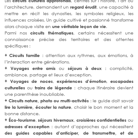
Les
, centrés sur l’histoire, l’art ou
circuits culturels approfondis
l’architecture, demandent un
, une capacité à
regard érudit
mettre en récit les dynasties, les symboles religieux, les
influences croisées. Un guide cultivé et passionné transforme
alors chaque visite en
.
une véritable leçon de vie
Parmi nos
, certains nécessitent une
circuits thématiques
connaissance précise des territoires et des attentes
spécifiques :
: attention aux rythmes, aux émotions, à
+ Circuits famille
l’interaction entre générations.
ou
: complicité,
+ Voyages entre amis
séjours à deux
ambiance, partage et lieux d’exception.
,
,
+ Voyages de noces
expériences d’émotion
escapades
ou
: chaque itinéraire devient
culturelles
trains de légende
une parenthèse inoubliable.
: le guide doit savoir
+ Circuits nature, photo ou multi-activités
, choisir le bon moment et la
lire la lumière, écouter la nature
bonne distance.
,
,
ou
+ Éco-tourisme
séjours hivernaux
croisières confidentielles
: autant d’approches qui nécessitent
adresses d’exception
des guides capables d’anticiper, de transmettre, et de