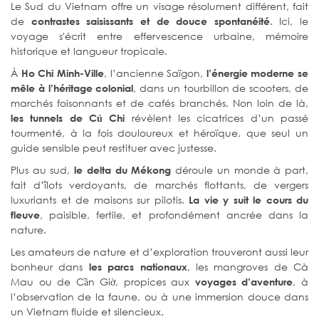
Le Sud du Vietnam offre un visage résolument différent, fait
de
. Ici, le
contrastes saisissants et de douce spontanéité
voyage s'écrit entre effervescence urbaine, mémoire
historique et langueur tropicale.
À
, l’ancienne Saïgon,
Ho Chi Minh-Ville
l’énergie moderne se
, dans un tourbillon de scooters, de
mêle à l’héritage colonial
marchés foisonnants et de cafés branchés. Non loin de là,
révèlent les cicatrices d’un passé
les tunnels de Củ Chi
tourmenté, à la fois douloureux et héroïque, que seul un
guide sensible peut restituer avec justesse.
Plus au sud,
déroule un monde à part,
le delta du Mékong
fait d’îlots verdoyants, de marchés flottants, de vergers
luxuriants et de maisons sur pilotis.
La vie y suit le cours du
, paisible, fertile, et profondément ancrée dans la
fleuve
nature.
Les amateurs de nature et d’exploration trouveront aussi leur
bonheur dans
, les mangroves de Cà
les parcs nationaux
Mau ou de Cần Giờ, propices aux
, à
voyages d’aventure
l’observation de la faune, ou à une immersion douce dans
un Vietnam fluide et silencieux.