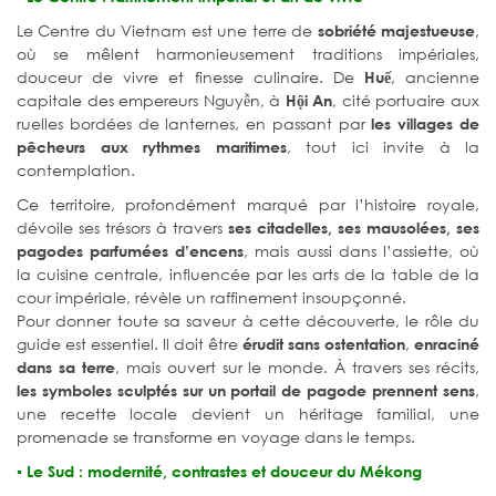
Le Centre du Vietnam est une terre de
,
sobriété majestueuse
où se mêlent harmonieusement traditions impériales,
douceur de vivre et finesse culinaire. De
, ancienne
Huế
capitale des empereurs Nguyễn, à
, cité portuaire aux
Hội An
ruelles bordées de lanternes, en passant par
les villages de
, tout ici invite à la
pêcheurs aux rythmes maritimes
contemplation.
Ce territoire, profondément marqué par l’histoire royale,
dévoile ses trésors à travers
ses citadelles, ses mausolées, ses
, mais aussi dans l’assiette, où
pagodes parfumées d’encens
la cuisine centrale, influencée par les arts de la table de la
cour impériale, révèle un raffinement insoupçonné.
Pour donner toute sa saveur à cette découverte, le rôle du
guide est essentiel. Il doit être
,
érudit sans ostentation
enraciné
, mais ouvert sur le monde. À travers ses récits,
dans sa terre
,
les symboles sculptés sur un portail de pagode prennent sens
une recette locale devient un héritage familial, une
promenade se transforme en voyage dans le temps.
▪️ Le Sud : modernité, contrastes et douceur du Mékong