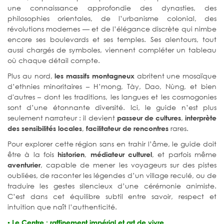
une connaissance approfondie des dynasties, des
philosophies orientales, de l’urbanisme colonial, des
révolutions modernes — et de l’élégance discrète qui nimbe
encore ses boulevards et ses temples. Ses alentours, tout
aussi chargés de symboles, viennent compléter un tableau
où chaque détail compte.
Plus au nord,
abritent une mosaïque
les massifs montagneux
d’ethnies minoritaires – H’mong, Tày, Dao, Nùng, et bien
d'autres – dont les traditions, les langues et les cosmogonies
sont d’une étonnante diversité. Ici, le guide n’est plus
seulement narrateur : il devient
,
passeur de cultures
interprète
,
rares.
des sensibilités locales
facilitateur de rencontres
Pour explorer cette région sans en trahir l’âme, le guide doit
être à la fois
,
, et parfois même
historien
médiateur culturel
, capable de mener les voyageurs sur des pistes
aventurier
oubliées, de raconter les légendes d’un village reculé, ou de
traduire les gestes silencieux d’une cérémonie animiste.
C’est dans cet équilibre subtil entre savoir, respect et
intuition que naît l’authenticité.
▪️
Le Centre : raffinement impérial et art de vivre