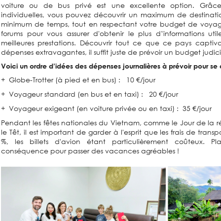
voiture ou de bus privé est une excellente option. Grâce
individuelles, vous pouvez découvrir un maximum de destina
minimum de temps, tout en respectant votre budget de voyage 
forums pour vous assurer d'obtenir le plus d’informations util
meilleures prestations. Découvrir tout ce que ce pays captivan
dépenses extravagantes, il suffit juste de prévoir un budget judici
Voici un ordre d’idées des dépenses journalières à prévoir pour se d
+ Globe-Trotter (à pied et en bus) : 10 €/jour
+ Voyageur standard (en bus et en taxi) : 20 €/jour
+ Voyageur exigeant (en voiture privée ou en taxi) : 35 €/jour
Pendant les fêtes nationales du Vietnam, comme le Jour de la réu
le Têt, il est important de garder à l'esprit que les frais de tran
%, les billets d'avion étant particulièrement coûteux. P
conséquence pour passer des vacances agréables !