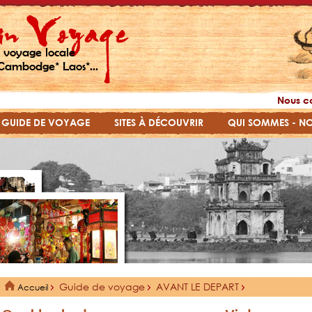
 voyage locale
Cambodge* Laos*...
Nous c
GUIDE DE VOYAGE
SITES À DÉCOUVRIR
QUI SOMMES - N
Guide de voyage
AVANT LE DEPART
Accueil