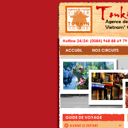
Agence de
Vietnam* 
Hotline 24/24: (0084) 968 88 69 79
ACCUEIL
NOS CIRCUITS
GUIDE DE VOYAGE
AVANT LE DEPART