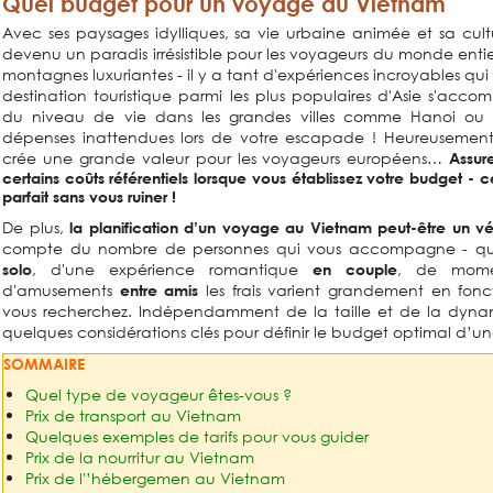
Quel budget pour un voyage au Vietnam
Avec ses paysages idylliques, sa vie urbaine animée et sa cult
devenu un paradis irrésistible pour les voyageurs du monde enti
montagnes luxuriantes - il y a tant d'expériences incroyables qui
destination touristique parmi les plus populaires d'Asie s'ac
du niveau de vie dans les grandes villes comme Hanoi ou 
dépenses inattendues lors de votre escapade ! Heureusement
crée une grande valeur pour les voyageurs européens…
Assur
certains coûts référentiels lorsque vous établissez votre budget - 
parfait sans vous ruiner !
De plus,
la planification d’un voyage au Vietnam peut-être un vér
compte du nombre de personnes qui vous accompagne - qu'il
, d'une expérience romantique
, de momen
solo
en couple
d'amusements
les frais varient grandement en fon
entre amis
vous recherchez. Indépendamment de la taille et de la dynami
quelques considérations clés pour définir le budget optimal d’un
SOMMAIRE
Quel type de voyageur êtes-vous ?
Prix de transport au Vietnam
Quelques exemples de tarifs pour vous guider
Prix de la nourritur au Vietnam
Prix de l'’hébergemen au Vietnam