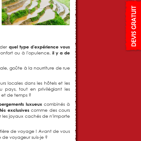
nder
quel type d'expérience vous
confort ou à l'opulence,
il y a de
ale, goûte à la nourriture de rue
urs locales dans les hôtels et les
 pays, tout en privilégiant les
 et de temps ?
combinés à
bergements luxueux
comme des cours
ités exclusives
r les joyaux cachés de n'importe
matière de voyage ! Avant de vous
de voyageur suis-je ?