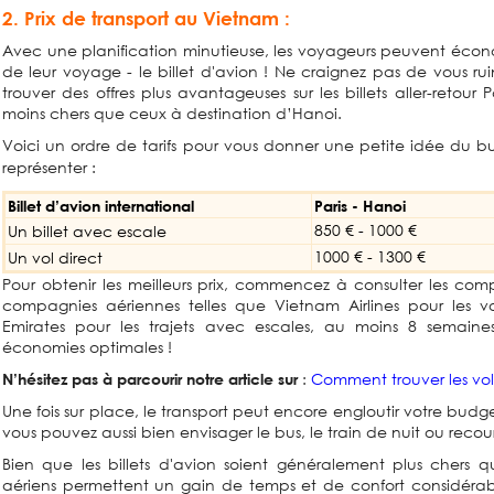
2. Prix de transport au Vietnam :
Avec une planification minutieuse, les voyageurs peuvent écono
de leur voyage - le billet d'avion ! Ne craignez pas de vous r
trouver des offres plus avantageuses sur les billets aller-retou
moins chers que ceux à destination d’Hanoi.
Voici un ordre de tarifs pour vous donner une petite idée du b
représenter :
Billet d’avion international
Paris - Hanoi
850 € - 1000 €
Un billet avec escale
1000 € - 1300 €
Un vol direct
Pour obtenir les meilleurs prix, commencez à consulter les compa
compagnies aériennes telles que Vietnam Airlines pour les vo
Emirates pour les trajets avec escales, au moins 8 semaine
économies optimales !
:
Comment trouver les vol
N’hésitez pas à parcourir notre article sur
Une fois sur place, le transport peut encore engloutir votre bud
vous pouvez aussi bien envisager le bus, le train de nuit ou recouri
Bien que les billets d'avion soient généralement plus chers que
aériens permettent un gain de temps et de confort considérab