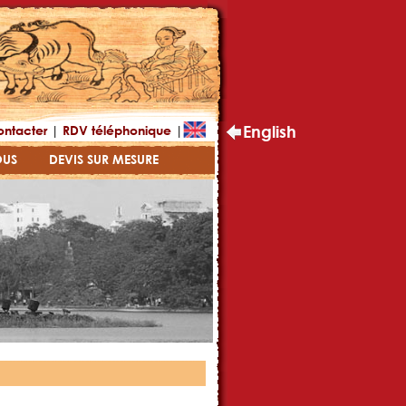
|
|
English
ontacter
RDV téléphonique
OUS
DEVIS SUR MESURE