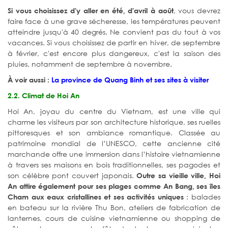
, vous devrez
Si vous choisissez d'y aller en été, d'avril à août
faire face à une grave sécheresse, les températures peuvent
atteindre jusqu'à 40 degrés. Ne convient pas du tout à vos
vacances. Si vous choisissez de partir en hiver, de septembre
à février, c'est encore plus dangereux, c'est la saison des
pluies, notamment de septembre à novembre.
À voir aussi :
La province de Quang Binh et ses sites à visiter
2.2. Climat de Hoi An
Hoi An, joyau du centre du Vietnam, est une ville qui
charme les visiteurs par son architecture historique, ses ruelles
pittoresques et son ambiance romantique. Classée au
patrimoine mondial de l’UNESCO, cette ancienne cité
marchande offre une immersion dans l’histoire vietnamienne
à travers ses maisons en bois traditionnelles, ses pagodes et
son célèbre pont couvert japonais.
Outre sa vieille ville, Hoi
An attire également pour ses plages comme An Bang, ses îles
: balades
Cham aux eaux cristallines et ses activités uniques
en bateau sur la rivière Thu Bon, ateliers de fabrication de
lanternes, cours de cuisine vietnamienne ou shopping de