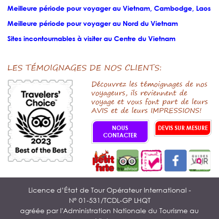
Meilleure période pour voyager au Vietnam, Cambodge, Laos
Meilleure période pour voyager au Nord du Vietnam
Sites incontournables à visiter au Centre du Vietnam
LES TÉMOIGNAGES DE NOS CLIENTS:
Découvrez les témoignages de nos
voyageurs, ils reviennent de
voyage et vous font part de leurs
AVIS et de leurs IMPRESSIONS!
NOUS
DEVIS SUR MESURE
CONTACTER
Licence d’État de Tour Opérateur International -
N° 01-531/TCDL-GP LHQT
agréée par l'Administration Nationale du Tourisme au