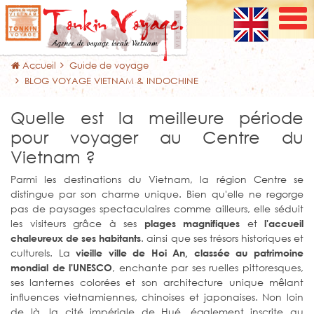
Accueil
Guide de voyage
BLOG VOYAGE VIETNAM & INDOCHINE
Quelle est la meilleure période
pour voyager au Centre du
Vietnam ?
Parmi les destinations du Vietnam, la région Centre se
distingue par son charme unique. Bien qu'elle ne regorge
pas de paysages spectaculaires comme ailleurs, elle séduit
les visiteurs grâce à ses
et
plages magnifiques
l'accueil
. ainsi que ses trésors historiques et
chaleureux de ses habitants
culturels. La
vieille ville de Hoi An, classée au patrimoine
, enchante par ses ruelles pittoresques,
mondial de l'UNESCO
ses lanternes colorées et son architecture unique mêlant
influences vietnamiennes, chinoises et japonaises. Non loin
de là, la cité impériale de Hué, également inscrite au