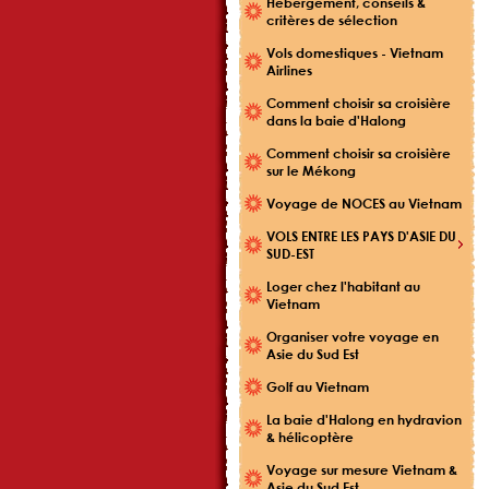
Hébergement, conseils &
critères de sélection
Vols domestiques - Vietnam
Airlines
Comment choisir sa croisière
dans la baie d'Halong
Comment choisir sa croisière
sur le Mékong
Voyage de NOCES au Vietnam
VOLS ENTRE LES PAYS D'ASIE DU
SUD-EST
Loger chez l'habitant au
Vietnam
Organiser votre voyage en
Asie du Sud Est
Golf au Vietnam
La baie d'Halong en hydravion
& hélicoptère
Voyage sur mesure Vietnam &
Asie du Sud Est