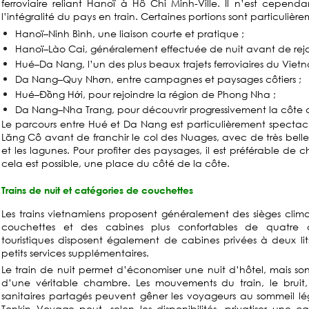
ferroviaire reliant Hanoï à Hô Chi Minh-Ville. Il n’est cepend
l’intégralité du pays en train. Certaines portions sont particulière
Hanoï–Ninh Bình, une liaison courte et pratique ;
Hanoï–Lào Cai, généralement effectuée de nuit avant de rejo
Hué–Da Nang, l’un des plus beaux trajets ferroviaires du Viet
Da Nang–Quy Nhơn, entre campagnes et paysages côtiers ;
Hué–Đồng Hới, pour rejoindre la région de Phong Nha ;
Da Nang–Nha Trang, pour découvrir progressivement la côte c
Le parcours entre Hué et Da Nang est particulièrement spectacul
Lăng Cô avant de franchir le col des Nuages, avec de très belle
et les lagunes. Pour profiter des paysages, il est préférable de ch
cela est possible, une place du côté de la côte.
Trains de nuit et catégories de couchettes
Les trains vietnamiens proposent généralement des sièges clima
couchettes et des cabines plus confortables de quatre co
touristiques disposent également de cabines privées à deux lits
petits services supplémentaires.
Le train de nuit permet d’économiser une nuit d’hôtel, mais son 
d’une véritable chambre. Les mouvements du train, le bruit, l
sanitaires partagés peuvent gêner les voyageurs au sommeil lé
Tonkin Voyage peut, selon les disponibilités, privatiser une 