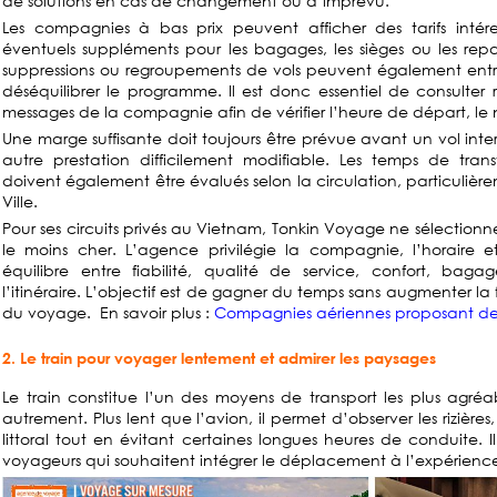
de solutions en cas de changement ou d’imprévu.
Les compagnies à bas prix peuvent afficher des tarifs intéres
éventuels suppléments pour les bagages, les sièges ou les repas
suppressions ou regroupements de vols peuvent également entr
déséquilibrer le programme. Il est donc essentiel de consulter ré
messages de la compagnie afin de vérifier l’heure de départ, le 
Une marge suffisante doit toujours être prévue avant un vol inter
autre prestation difficilement modifiable. Les temps de transf
doivent également être évalués selon la circulation, particuliè
Ville.
Pour ses circuits privés au Vietnam, Tonkin Voyage ne sélectionn
le moins cher. L’agence privilégie la compagnie, l’horaire et
équilibre entre fiabilité, qualité de service, confort, bag
l’itinéraire. L’objectif est de gagner du temps sans augmenter la fa
du voyage. En savoir plus :
Compagnies aériennes proposant des 
2. Le train pour voyager lentement et admirer les paysages
Le train constitue l’un des moyens de transport les plus agré
autrement. Plus lent que l’avion, il permet d’observer les rizières,
littoral tout en évitant certaines longues heures de conduite. 
voyageurs qui souhaitent intégrer le déplacement à l’expérien