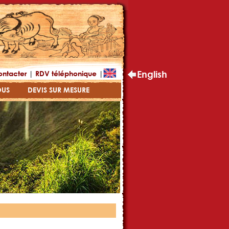
|
|
English
ontacter
RDV téléphonique
OUS
DEVIS SUR MESURE