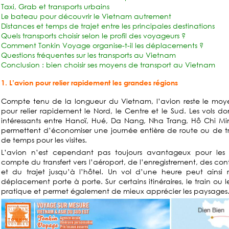
Taxi, Grab et transports urbains
Le bateau pour découvrir le Vietnam autrement
Distances et temps de trajet entre les principales destinations
Quels transports choisir selon le profil des voyageurs ?
Comment Tonkin Voyage organise-t-il les déplacements ?
Questions fréquentes sur les transports au Vietnam
Conclusion : bien choisir ses moyens de transport au Vietnam
1. L’avion pour relier rapidement les grandes régions
Compte tenu de la longueur du Vietnam, l’avion reste le moyen
pour relier rapidement le Nord, le Centre et le Sud. Les vols d
intéressants entre Hanoï, Hué, Da Nang, Nha Trang, Hô Chi Minh-
permettent d’économiser une journée entière de route ou de t
de temps pour les visites.
L’avion n’est cependant pas toujours avantageux pour les co
compte du transfert vers l’aéroport, de l’enregistrement, des con
et du trajet jusqu’à l’hôtel. Un vol d’une heure peut ainsi r
déplacement porte à porte. Sur certains itinéraires, le train ou 
pratique et permet également de mieux apprécier les paysages