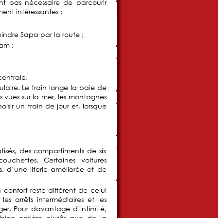
ant pas nécessaire de parcourir
ment intéressantes :
indre Sapa par la route ;
nam ;
entrale.
aire. Le train longe la baie de
s vues sur la mer, les montagnes
oisir un train de jour et, lorsque
tisés, des compartiments de six
uchettes. Certaines voitures
, d’une literie améliorée et de
confort reste différent de celui
es arrêts intermédiaires et les
ger. Pour davantage d’intimité,
cabine entière plutôt que de la