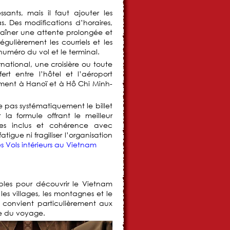
sants, mais il faut ajouter les
. Des modifications d’horaires,
aîner une attente prolongée et
gulièrement les courriels et les
numéro du vol et le terminal.
national, une croisière ou toute
ert entre l’hôtel et l’aéroport
rement à Hanoï et à Hô Chi Minh-
e pas systématiquement le billet
 la formule offrant le meilleur
ages inclus et cohérence avec
tigue ni fragiliser l’organisation
Vols intérieurs au Vietnam
ables pour découvrir le Vietnam
 les villages, les montagnes et le
Il convient particulièrement aux
ce du voyage.