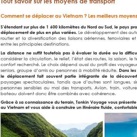
Tout savoir sur les moyens de transport
Comment se déplacer au Vietnam ? Les meilleurs moyens
S’étendant sur plus de 1 600 kilomètres du Nord au Sud, le pays pr
Le développement des autor
déplacement de plus en plus variées.
routier et la diversification des liaisons aériennes, ferroviaires e
entre les principales destinations.
La distance ne suffit toutefois pas à évaluer la durée ou la difficu
considérer la circulation, le relief, l’état des routes, la saison, l
confort recherché. Le choix dépend aussi du profil des voyageurs
seniors, groupe d’amis ou personnes à mobilité réduite.
Dans les
le déplacement fait souvent partie intégrante de la découver
paysages spectaculaires, tandis que d’autres sont longues,
personnes sensibles au mal des transports. Avion, train, voitu
bateau doivent donc être combinés avec cohérence.
Grâce à sa connaissance du terrain, Tonkin Voyage vous présente 
au Vietnam et vous aide à construire un itinéraire fluide, conforta