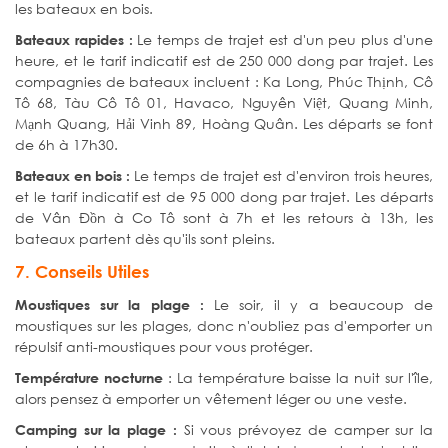
les bateaux en bois.
Le temps de trajet est d'un peu plus d'une
Bateaux rapides :
heure, et le tarif indicatif est de 250 000 dong par trajet. Les
compagnies de bateaux incluent : Ka Long, Phúc Thịnh, Cô
Tô 68, Tàu Cô Tô 01, Havaco, Nguyên Việt, Quang Minh,
Mạnh Quang, Hải Vinh 89, Hoàng Quân. Les départs se font
de 6h à 17h30.
Le temps de trajet est d'environ trois heures,
Bateaux en bois :
et le tarif indicatif est de 95 000 dong par trajet. Les départs
de Vân Đồn à Co Tô sont à 7h et les retours à 13h, les
bateaux partent dès qu'ils sont pleins.
7. Conseils Utiles
Le soir, il y a beaucoup de
Moustiques sur la plage :
moustiques sur les plages, donc n'oubliez pas d'emporter un
répulsif anti-moustiques pour vous protéger.
: La température baisse la nuit sur l'île,
Température nocturne
alors pensez à emporter un vêtement léger ou une veste.
Si vous prévoyez de camper sur la
Camping sur la plage :