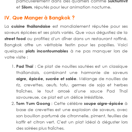
particulièrement dans des quartiers comme
Sukhumvit
et
, réputés pour leur animation nocturne.
Silom
IV. Que Manger à Bangkok ?
La
est mondialement réputée pour ses
cuisine thaïlandaise
saveurs épicées et ses plats variés. Que vous dégustiez de la
ou profitiez d'un dîner dans un restaurant raffiné,
street food
Bangkok offre un véritable festin pour les papilles. Voici
quelques
à ne pas manquer lors de
plats incontournables
votre visite :
: Ce plat de nouilles sautées est un classique
Pad Thaï
thaïlandais, combinant une harmonie de saveurs
. Mélange de nouilles de
aigre, épicée, sucrée et salée
riz, crevettes, œufs, tofu, germes de soja et herbes
fraîches, le tout arrosé d'une sauce Pad Thaï
savoureuse, ce plat est un délice irrésistible.
: Cette célèbre
à
Tom Yum Goong
soupe aigre-épicée
base de crevettes est une explosion de saveurs, avec
son bouillon parfumé de citronnelle, piment, feuilles de
kaffir et citron vert. C'est un plat idéal à déguster lors
des soirées plus fraîches.