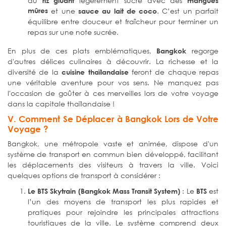
du
légèrement sucré avec des
riz gluant
mangues
mûres
et une
. C’est un parfait
sauce au lait de coco
équilibre entre douceur et fraîcheur pour terminer un
repas sur une note sucrée.
En plus de ces plats emblématiques,
regorge
Bangkok
d'autres délices culinaires à découvrir. La richesse et la
diversité de la
feront de chaque repas
cuisine thaïlandaise
une véritable aventure pour vos sens. Ne manquez pas
l'occasion de goûter à ces merveilles lors de votre voyage
dans la capitale thaïlandaise !
V. Comment Se Déplacer à Bangkok Lors de Votre
Voyage ?
Bangkok, une métropole vaste et animée, dispose d'un
système de transport en commun bien développé, facilitant
les déplacements des visiteurs à travers la ville. Voici
quelques options de transport à considérer :
: Le
est
Le BTS Skytrain (Bangkok Mass Transit System)
BTS
l’un des moyens de transport les plus rapides et
pratiques pour rejoindre les principales attractions
touristiques de la ville. Le système comprend deux