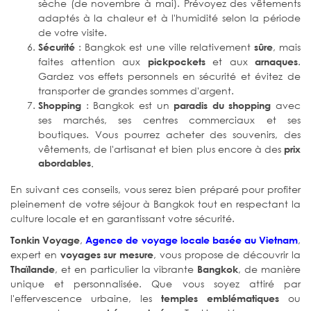
sèche (de novembre à mai). Prévoyez des vêtements
adaptés à la chaleur et à l'humidité selon la période
de votre visite.
: Bangkok est une ville relativement
, mais
Sécurité
sûre
faites attention aux
et aux
.
pickpockets
arnaques
Gardez vos effets personnels en sécurité et évitez de
transporter de grandes sommes d'argent.
: Bangkok est un
avec
Shopping
paradis du shopping
ses marchés, ses centres commerciaux et ses
boutiques. Vous pourrez acheter des souvenirs, des
vêtements, de l'artisanat et bien plus encore à des
prix
abordables
.
En suivant ces conseils, vous serez bien préparé pour profiter
pleinement de votre séjour à Bangkok tout en respectant la
culture locale et en garantissant votre sécurité.
,
,
Tonkin Voyage
Agence de voyage locale basée au Vietnam
expert en
, vous propose de découvrir la
voyages sur mesure
, et en particulier la vibrante
, de manière
Thaïlande
Bangkok
unique et personnalisée. Que vous soyez attiré par
l'effervescence urbaine, les
ou
temples emblématiques