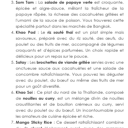
: La
est croquante,
Som Tam
salade de papaye verte
épicée et aigre-douce, mêlant la fraîcheur de la
papaye râpée, la richesse des cacahuètes grillées et
l'umami de la sauce de poisson. Vous trouverez cette
spécialité partout dans les marchés de Bangkok.
: Le
est un plat simple mais
Khao Pad
riz sauté thaï
savoureux, préparé avec du riz sauté, des œufs, du
poulet ou des fruits de mer, accompagné de légumes
croquants et d'épices parfumées. Un choix rapide et
délicieux pour un repas sur le pouce.
: Les
servies avec une
Satay
brochettes de viande grillée
onctueuse sauce aux cacahuètes et une salade de
concombre rafraîchissante. Vous pouvez les déguster
avec du poulet, du bœuf ou même des fruits de mer
pour un goût diversifié.
: Ce plat du nord de la Thaïlande, composé
Khao Soi
de
, est un mélange divin de nouilles
nouilles au curry
croustillantes et de bouillon crémeux au curry, servi
avec du poulet ou du bœuf. Un incontournable pour
les amateurs de cuisine épicée et riche.
: Ce dessert rafraîchissant combine
Mango Sticky Rice