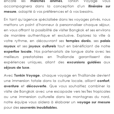
encore les
, Tonkin Voyage vous
marchés animés
accompagnera dans la conception d'un
itinéraire sur
, adapté à vos préférences et à vos besoins.
mesure
En tant qu'agence spécialisée dans les voyages privés, nous
mettons un point d'honneur à personnaliser chaque séjour,
en vous offrant la possibilité de visiter Bangkok et ses environs
de manière authentique et exclusive. Explorez la ville à
votre rythme, en découvrant ses
, ses
temples dorés
palais
et ses
tout en bénéficiant de notre
royaux
joyaux culturels
. Nos partenariats de longue date avec les
expertise locale
meilleurs prestataires en Thaïlande garantissent des
expériences uniques, allant des
aux
excursions guidées
.
séjours de luxe
Avec
, chaque voyage en Thaïlande devient
Tonkin Voyage
une immersion totale dans la culture locale, alliant
,
confort
et
. Que vous souhaitiez combiner la
aventure
découverte
visite de Bangkok avec une escapade vers les îles tropicales
ou une immersion culturelle dans les montagnes du nord,
notre équipe vous aidera à élaborer un
voyage sur mesure
pour des
.
souvenirs inoubliables