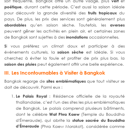
soit fréquente, Bangkok offre un autre visage, plus
et
vert
, durant cette période. C’est aussi la saison idéale
poétique
pour découvrir la grande diversité des
du
fruits tropicaux
pays. De plus, les prix des services sont généralement plus
qu’en saison sèche. Toutefois, les
abordables
averses
peuvent gêner les activités en plein air, et certaines zones
de Bangkok sont sujettes à des
occasionnelles.
inondations
i vous préférez un climat doux et participer à des
S
événements culturels, la
est idéale. Si vous
saison sèche
cherchez à éviter la foule et profiter de prix plus bas, la
peut également offrir une belle expérience.
saison des pluies
III. Les Incontournables à Visiter à Bangkok
Bangkok regorge de
que tout visiteur se
sites emblématiques
doit de découvrir. Parmi eux :
: Résidence officielle de la royauté
Le Palais Royal
thaïlandaise, c’est l'un des sites les plus emblématiques
de Bangkok. Le palais comprend plusieurs bâtiments,
dont le célèbre
(Temple du Bouddha
Wat Phra Kaew
d'Émeraude), qui abrite la
statue sacrée du Bouddha
d’Émeraude
(Phra Kaew Morakot), considérée comme