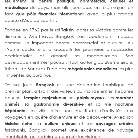
seulement le centre
et
politique, commercial, culturel
du pays, mais elle joue aussi un rôle majeur en
médiatique
tant que
, avec la plus grande
pôle financier international
bourse d'Asie du Sud-Est.
Fondée en 1762 par le roi
, après sa victoire contre les
Taksin
Birmans à Ayutthaya, Bangkok s'est rapidement imposée
comme un important centre commercial et culturel. Au
19ème siècle, elle a accueilli les premières ambassades
occidentales et amorcé sa modernisation. Son
développement s'est poursuivi tout au long du 20ème siècle,
faisant de Bangkok l'une des
les plus
mégalopoles mondiales
influentes aujourd'hui.
De nos jours,
est une destination touristique de
Bangkok
premier plan, attirant des visiteurs du monde entier. Réputée
pour ses
, ses
, ses
temples majestueux
palais royaux
marchés
, sa
et sa
animés
gastronomie diversifiée
vie nocturne
, la ville offre une multitude d'activités aux
trépidante
voyageurs en quête d'aventure et de découverte. Avec son
, sa
et ses
histoire riche
culture unique
paysages urbains
, Bangkok promet une expérience de voyage
fascinants
inoubliable qui séduira à coup sûr les visiteurs.