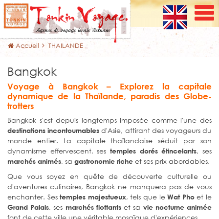
Accueil
THAILANDE
Bangkok
Voyage à Bangkok – Explorez la capitale
dynamique de la Thaïlande, paradis des Globe-
trotters
Bangkok s'est depuis longtemps imposée comme l'une des
d'Asie, attirant des voyageurs du
destinations incontournables
monde entier. La capitale thaïlandaise séduit par son
dynamisme effervescent, ses
, ses
temples dorés étincelants
, sa
et ses prix abordables.
marchés animés
gastronomie riche
Que vous soyez en quête de découverte culturelle ou
d'aventures culinaires, Bangkok ne manquera pas de vous
enchanter. Ses
, tels que le
et le
temples majestueux
Wat Pho
, ses
et sa
Grand Palais
marchés flottants
vie nocturne animée
font de cette ville une véritable mosaïque d'expériences.