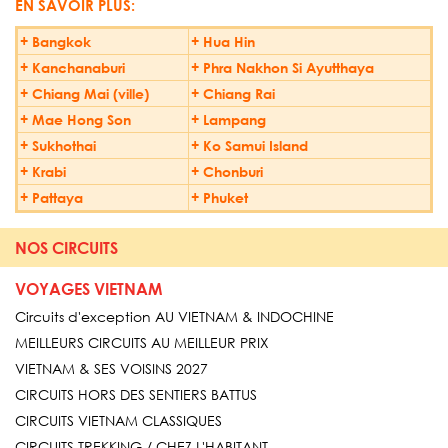
EN SAVOIR PLUS:
+
Bangkok
+
Hua Hin
+
Kanchanaburi
+
Phra Nakhon Si Ayutthaya
+
Chiang Mai (ville)
+
Chiang Rai
+
Mae Hong Son
+
Lampang
+
Sukhothai
+
Ko Samui Island
+
Krabi
+
Chonburi
+
Pattaya
+
Phuket
NOS CIRCUITS
VOYAGES VIETNAM
Circuits d'exception AU VIETNAM & INDOCHINE
MEILLEURS CIRCUITS AU MEILLEUR PRIX
VIETNAM & SES VOISINS 2027
CIRCUITS HORS DES SENTIERS BATTUS
CIRCUITS VIETNAM CLASSIQUES
CIRCUITS TREKKING / CHEZ L'HABITANT