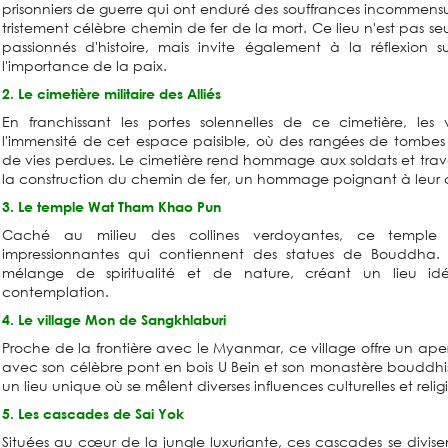
prisonniers de guerre qui ont enduré des souffrances incommensur
tristement célèbre chemin de fer de la mort. Ce lieu n'est pas s
passionnés d'histoire, mais invite également à la réflexion s
l'importance de la paix.
2. Le cimetière militaire des Alliés
En franchissant les portes solennelles de ce cimetière, les v
l'immensité de cet espace paisible, où des rangées de tombes b
de vies perdues. Le cimetière rend hommage aux soldats et travail
la construction du chemin de fer, un hommage poignant à leur co
3. Le temple Wat Tham Khao Pun
Caché au milieu des collines verdoyantes, ce temple 
impressionnantes qui contiennent des statues de Bouddha
mélange de spiritualité et de nature, créant un lieu id
contemplation.
4. Le village Mon de Sangkhlaburi
Proche de la frontière avec le Myanmar, ce village offre un ape
avec son célèbre pont en bois U Bein et son monastère bouddh
un lieu unique où se mêlent diverses influences culturelles et relig
5. Les cascades de Sai Yok
Situées au cœur de la jungle luxuriante, ces cascades se divisen