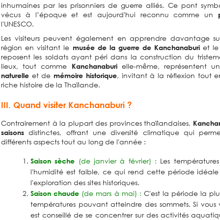
inhumaines par les prisonniers de guerre alliés. Ce pont symbo
vécus à l’époque et est aujourd'hui reconnu comme un
l'UNESCO.
Les visiteurs peuvent également en apprendre davantage sur
région en visitant le
et l
musée de la guerre de Kanchanaburi
reposent les soldats ayant péri dans la construction du triste
lieux, tout comme
elle-même, représentent 
Kanchanaburi
et de
, invitant à la réflexion tout
naturelle
mémoire historique
riche histoire de la Thaïlande.
III. Quand visiter Kanchanaburi ?
Contrairement à la plupart des provinces thaïlandaises,
Kanchan
distinctes, offrant une diversité climatique qui perm
saisons
différents aspects tout au long de l'année :
(de janvier à février) :
Les températures
Saison sèche
l'humidité est faible, ce qui rend cette période idéal
l'exploration des sites historiques.
(de mars à mai) :
C'est la période la p
Saison chaude
températures pouvant atteindre des sommets. Si vous v
est conseillé de se concentrer sur des activités aquati