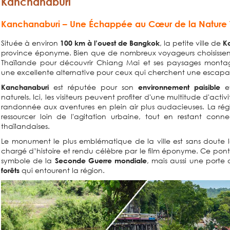
Kanchanaburi
Kanchanaburi – Une Échappée au Cœur de la Nature 
Située à environ
, la petite ville de
100 km à l’ouest de Bangkok
K
province éponyme. Bien que de nombreux voyageurs choisissent d
Thaïlande pour découvrir Chiang Mai et ses paysages mont
une excellente alternative pour ceux qui cherchent une escap
est réputée pour son
et
Kanchanaburi
environnement paisible
naturels. Ici, les visiteurs peuvent profiter d'une multitude d'acti
randonnée aux aventures en plein air plus audacieuses. La régi
ressourcer loin de l'agitation urbaine, tout en restant connec
thaïlandaises.
Le monument le plus emblématique de la ville est sans doute 
chargé d’histoire et rendu célèbre par le film éponyme. Ce pont
symbole de la
, mais aussi une porte 
Seconde Guerre mondiale
qui entourent la région.
forêts