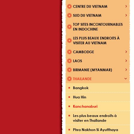
CENTRE DU VIETNAM
SUD DU VIETNAM
TOP SITES INCONTOURNABLES
EN INDOCHINE
LES PLUS BEAUX ENDROITS À
VISITER AU VIETNAM
CAMBODGE
LAOS
BIRMANIE (MYANMAR)
THAILANDE
Bangkok
Hua Hin
Kanchanaburi
Les plus beaux endroits à
visiter en Thaïlande
Phra Nakhon Si Ayutthaya