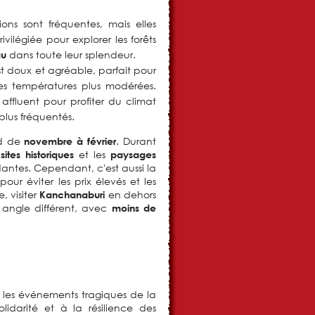
ions sont fréquentes, mais elles
ivilégiée pour explorer les forêts
dans toute leur splendeur.
au
st doux et agréable, parfait pour
s températures plus modérées.
 affluent pour profiter du climat
 plus fréquentés.
nd de
. Durant
novembre à février
s
et les
sites historiques
paysages
dantes. Cependant, c'est aussi la
ur éviter les prix élevés et les
, visiter
en dehors
Kanchanaburi
 angle différent, avec
moins de
 les événements tragiques de la
idarité et à la résilience des