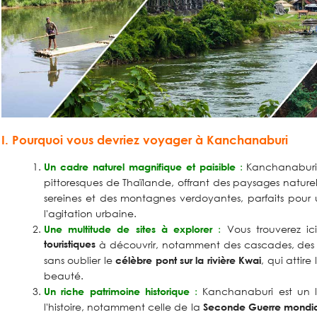
I. Pourquoi vous devriez voyager à Kanchanaburi
:
Kanchanaburi e
Un cadre naturel magnifique et paisible
pittoresques de Thaïlande, offrant des paysages naturels 
sereines et des montagnes verdoyantes, parfaits pour
l'agitation urbaine.
:
Vous trouverez ic
Une multitude de sites à explorer
touristiques
à découvrir, notamment des cascades, des g
sans oublier le
, qui attire 
célèbre pont sur la rivière Kwai
beauté.
:
Kanchanaburi est un 
Un riche patrimoine historique
l'histoire, notamment celle de la
Seconde Guerre mondi