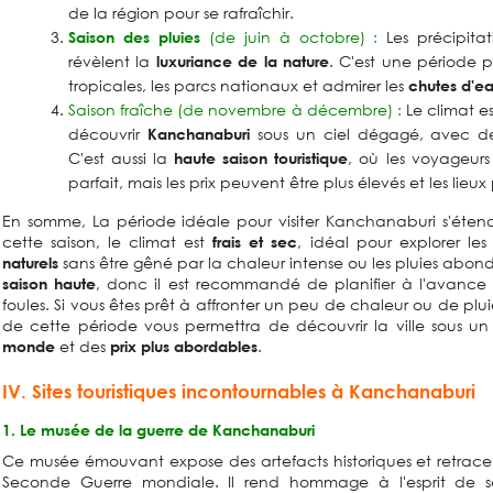
de la région pour se rafraîchir.
(de juin à octobre) :
Les précipitat
Saison des pluies
révèlent la
. C'est une période pr
luxuriance de la nature
tropicales, les parcs nationaux et admirer les
chutes d'e
S
aison fraîche
(de novembre à décembre) :
Le climat e
découvrir
sous un ciel dégagé, avec de
Kanchanaburi
C'est aussi la
, où les voyageurs
haute saison touristique
parfait, mais les prix peuvent être plus élevés et les lieux
En somme, La période idéale pour visiter Kanchanaburi s'éte
cette saison, le climat est
, idéal pour explorer le
frais et sec
sans être gêné par la chaleur intense ou les pluies abon
naturels
, donc il est recommandé de planifier à l'avance po
saison haute
foules. Si vous êtes prêt à affronter un peu de chaleur ou de pluie
de cette période vous permettra de découvrir la ville sous un
et des
.
monde
prix plus abordables
IV. Sites touristiques incontournables à Kanchanaburi
1. Le musée de la guerre de Kanchanaburi
Ce musée émouvant expose des artefacts historiques et retrace
Seconde Guerre mondiale. Il rend hommage à l'esprit de sol