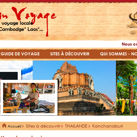
 voyage locale
Cambodge* Laos*...
Nous c
GUIDE DE VOYAGE
SITES À DÉCOUVRIR
QUI SOMMES - N
Sites à découvrir
THAILANDE
Kanchanaburi
Accueil