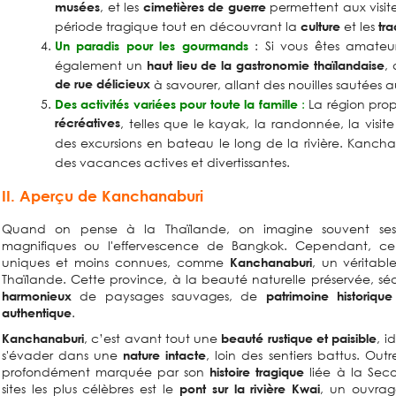
, et les
permettent aux visi
musées
cimetières de guerre
période tragique tout en découvrant la
et les
culture
tra
: Si vous êtes amateu
Un paradis pour les gourmands
également un
,
haut lieu de la gastronomie thaïlandaise
de rue délicieux
à savourer, allant des nouilles sautées a
:
La région prop
Des activités variées pour toute la famille
récréatives
, telles que le kayak, la randonnée, la visi
des excursions en bateau le long de la rivière. Kancha
des vacances actives et divertissantes.
II. Aperçu de Kanchanaburi
Quand on pense à la Thaïlande, on imagine souvent s
magnifiques ou l'effervescence de Bangkok. Cependant, ce
uniques et moins connues, comme
, un véritab
Kanchanaburi
Thaïlande. Cette province, à la beauté naturelle préservée, sédu
de paysages sauvages, de
harmonieux
patrimoine historiqu
.
authentique
, c’est avant tout une
, i
Kanchanaburi
beauté rustique et paisible
s'évader dans une
, loin des sentiers battus. Out
nature intacte
profondément marquée par son
liée à la Sec
histoire tragique
sites les plus célèbres est le
, un ouvrag
pont sur la rivière Kwai