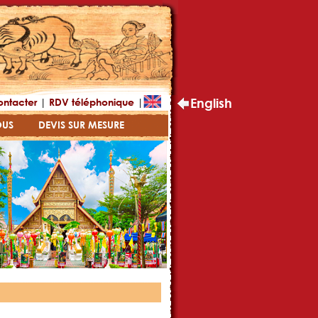
|
|
English
ontacter
RDV téléphonique
OUS
DEVIS SUR MESURE