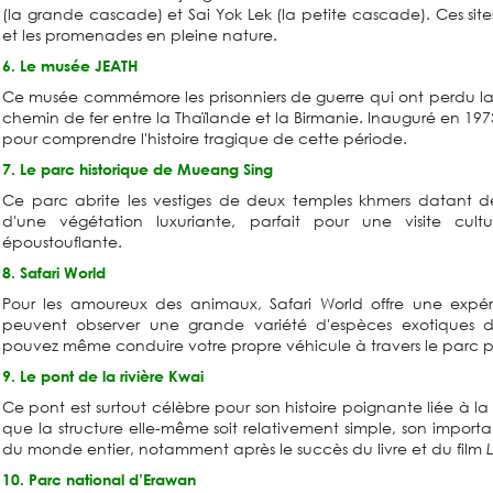
(la grande cascade) et Sai Yok Lek (la petite cascade). Ces site
et les promenades en pleine nature.
6. Le musée JEATH
Ce musée commémore les prisonniers de guerre qui ont perdu la
chemin de fer entre la Thaïlande et la Birmanie. Inauguré en 1973,
pour comprendre l'histoire tragique de cette période.
7. Le parc historique de Mueang Sing
Ce parc abrite les vestiges de deux temples khmers datant des 
d'une végétation luxuriante, parfait pour une visite cult
époustouflante.
8. Safari World
Pour les amoureux des animaux, Safari World offre une expéri
peuvent observer une grande variété d'espèces exotiques da
pouvez même conduire votre propre véhicule à travers le parc p
9. Le pont de la rivière Kwai
Ce pont est surtout célèbre pour son histoire poignante liée à 
que la structure elle-même soit relativement simple, son importanc
du monde entier, notamment après le succès du livre et du film
10. Parc national d’Erawan