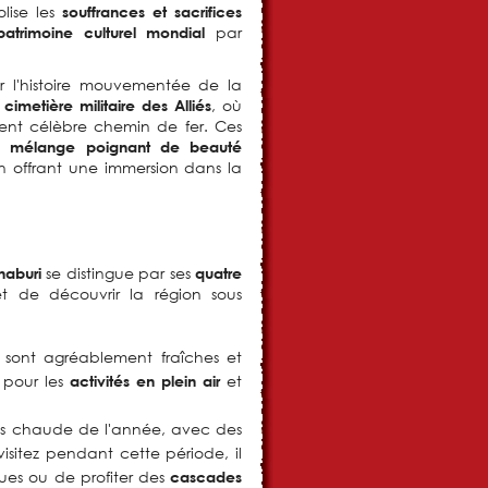
lise les
souffrances et sacrifices
par
patrimoine culturel mondial
 l'histoire mouvementée de la
e
, où
cimetière militaire des Alliés
ment célèbre chemin de fer. Ces
un
mélange poignant de beauté
 en offrant une immersion dans la
se distingue par ses
aburi
quatre
et de découvrir la région sous
 sont agréablement fraîches et
e pour les
et
activités en plein air
lus chaude de l'année, avec des
isitez pendant cette période, il
ques ou de profiter des
cascades