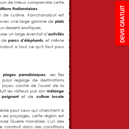
teurs de mieux comprendre cette
.
ditions thaïlandaises
r de cuisine, Kanchanaburi est
 avec une large gamme de
plats
ux desserts exotiques.
ose un large éventail d’
activités
te de
, et même
parcs d’éléphants
naburi a tout ce qu'il faut pour
es
, ses îles
plages paradisiaques
 pays regorge de destinations
le joyau caché de l'ouest de la
it les visiteurs par son
mélange
et de
e poignant
culture locale
déale pour ceux qui cherchent à
re ses paysages, cette région est
onde Guerre mondiale. L'un des
e construit dans des conditions