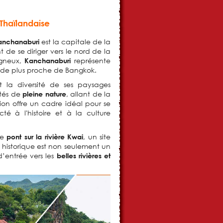
Thaïlandaise
est la capitale de la
anchanaburi
e se diriger vers le nord de la
agneux,
représente
Kanchanaburi
ade plus proche de Bangkok.
 la diversité de ses paysages
vités de
, allant de la
pleine nature
on offre un cadre idéal pour se
té à l'histoire et à la culture
le
, un site
pont sur la rivière Kwai
 historique est non seulement un
d’entrée vers les
belles rivières et