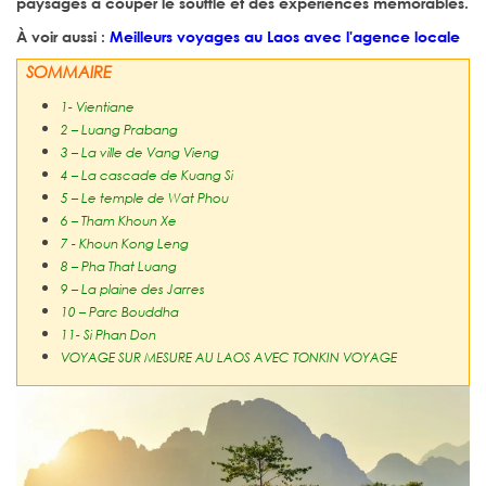
paysages à couper le souffle et des expériences mémorables.
À voir aussi :
Meilleurs voyages au Laos avec l'agence locale
SOMMAIRE
1- Vientiane
2 – Luang Prabang
3 – La ville de Vang Vieng
4 – La cascade de Kuang Si
5 – Le temple de Wat Phou
6 – Tham Khoun Xe
7 - Khoun Kong Leng
8 – Pha That Luang
9 – La plaine des Jarres
10 – Parc Bouddha
11- Si Phan Don
VOYAGE SUR MESURE AU LAOS AVEC TONKIN VOYAGE