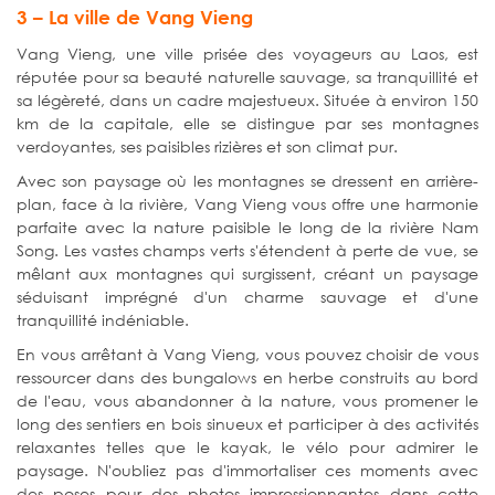
3 – La ville de Vang Vieng
Vang Vieng, une ville prisée des voyageurs au Laos, est
réputée pour sa beauté naturelle sauvage, sa tranquillité et
sa légèreté, dans un cadre majestueux. Située à environ 150
km de la capitale, elle se distingue par ses montagnes
verdoyantes, ses paisibles rizières et son climat pur.
Avec son paysage où les montagnes se dressent en arrière-
plan, face à la rivière, Vang Vieng vous offre une harmonie
parfaite avec la nature paisible le long de la rivière Nam
Song. Les vastes champs verts s'étendent à perte de vue, se
mêlant aux montagnes qui surgissent, créant un paysage
séduisant imprégné d'un charme sauvage et d'une
tranquillité indéniable.
En vous arrêtant à Vang Vieng, vous pouvez choisir de vous
ressourcer dans des bungalows en herbe construits au bord
de l'eau, vous abandonner à la nature, vous promener le
long des sentiers en bois sinueux et participer à des activités
relaxantes telles que le kayak, le vélo pour admirer le
paysage. N'oubliez pas d'immortaliser ces moments avec
des poses pour des photos impressionnantes dans cette