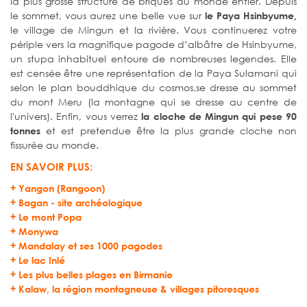
la plus grosse structure de briques du monde entier. Depuis
le sommet, vous aurez une belle vue sur
le Paya Hsinbyume,
le village de Mingun et la rivière. Vous continuerez votre
périple vers la magnifique pagode d’albâtre de Hsinbyume,
un stupa inhabituel entoure de nombreuses legendes. Elle
est censée être une représentation de la Paya Sulamani qui
selon le plan bouddhique du cosmos,se dresse au sommet
du mont Meru (la montagne qui se dresse au centre de
l'univers). Enfin, vous verrez
la cloche de Mingun qui pese 90
et est pretendue être la plus grande cloche non
tonnes
fissurée au monde.
EN SAVOIR PLUS:
+
Yangon (Rangoon)
+
Bagan - site archéologique
+
Le mont Popa
+
Monywa
+
Mandalay et ses 1000 pagodes
+
Le lac Inlé
+
Les plus belles plages en Birmanie
+
Kalaw, la région montagneuse & villages pitoresques