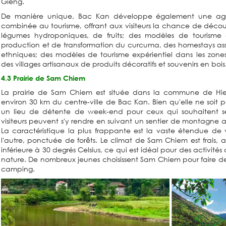
Gieng.
De manière unique, Bac Kan développe également une agri
combinée au tourisme, offrant aux visiteurs la chance de décou
légumes hydroponiques, de fruits; des modèles de tourisme 
production et de transformation du curcuma, des homestays asso
ethniques; des modèles de tourisme expérientiel dans les zone
des villages artisanaux de produits décoratifs et souvenirs en bois
4.3 Prairie de Sam Chiem
La prairie de Sam Chiem est située dans la commune de Hiep
environ 30 km du centre-ville de Bac Kan. Bien qu'elle ne soit p
un lieu de détente de week-end pour ceux qui souhaitent se
visiteurs peuvent s'y rendre en suivant un sentier de montagne a
La caractéristique la plus frappante est la vaste étendue de v
l'autre, ponctuée de forêts. Le climat de Sam Chiem est frai
inférieure à 30 degrés Celsius, ce qui est idéal pour des activités 
nature. De nombreux jeunes choisissent Sam Chiem pour faire d
camping.