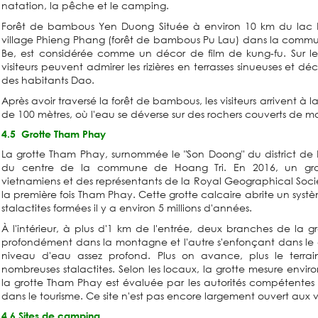
natation, la pêche et le camping.
Forêt de bambous Yen Duong Située à environ 10 km du lac 
village Phieng Phang (forêt de bambous Pu Lau) dans la commu
Be, est considérée comme un décor de film de kung-fu. Sur le
visiteurs peuvent admirer les rizières en terrasses sinueuses et dé
des habitants Dao.
Après avoir traversé la forêt de bambous, les visiteurs arrivent à
de 100 mètres, où l'eau se déverse sur des rochers couverts de m
4.5
Grotte Tham Phay
La grotte Tham Phay, surnommée le "Son Doong" du district de B
du centre de la commune de Hoang Tri. En 2016, un grou
vietnamiens et des représentants de la Royal Geographical Soci
la première fois Tham Phay. Cette grotte calcaire abrite un systèm
stalactites formées il y a environ 5 millions d'années.
À l'intérieur, à plus d'1 km de l'entrée, deux branches de la g
profondément dans la montagne et l'autre s'enfonçant dans l
niveau d'eau assez profond. Plus on avance, plus le terr
nombreuses stalactites. Selon les locaux, la grotte mesure envir
la grotte Tham Phay est évaluée par les autorités compétentes 
dans le tourisme. Ce site n'est pas encore largement ouvert aux vi
4.6 Sites de camping