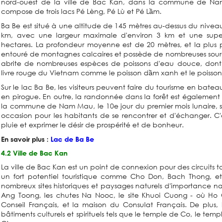
nord-ouest de la ville de Bac Kan, dans la commune de Nam 
compose de trois lacs Pé Lèng, Pé Lù et Pé Lầm.
Ba Be est situé à une altitude de 145 mètres au-dessus du niveau
km, avec une largeur maximale d'environ 3 km et une superf
hectares. La profondeur moyenne est de 20 mètres, et la plus pr
entouré de montagnes calcaires et possède de nombreuses source
abrite de nombreuses espèces de poissons d'eau douce, dont ce
livre rouge du Vietnam comme le poisson dầm xanh et le poisson
Sur le lac Ba Be, les visiteurs peuvent faire du tourisme en bat
en pirogue. En outre, la randonnée dans la forêt est également
la commune de Nam Mau, le 10e jour du premier mois lunaire, se 
occasion pour les habitants de se rencontrer et d'échanger. C'es
pluie et exprimer le désir de prospérité et de bonheur.
En savoir plus :
Lac de Ba Be
4.2 Ville de Bac Kan
La ville de Bac Kan est un point de connexion pour des circuits tou
un fort potentiel touristique comme Cho Don, Bach Thong, et 
nombreux sites historiques et paysages naturels d'importance nat
Ang Toong, les chutes Na Nooc, le site Khuoi Cuong - où Ho C
Conseil Français, et la maison du Consulat Français. De plus,
bâtiments culturels et spirituels tels que le temple de Co, le te