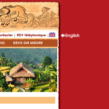
|
|
English
ontacter
RDV téléphonique
OUS
DEVIS SUR MESURE