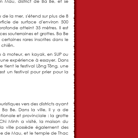
Mau, district de Ba Be, et se
 de la mer, s'étend sur plus de 8
icie de surface d'environ 500
ofonde atteint 35 mètres. Il est
s souterraines et grottes. Ba Be
rtaines rares inscrites dans le
 chiên.
eau à moteur, en kayak, en SUP ou
 une expérience à essayer. Dans
tient le festival Lồng Tồng, une
t un festival pour prier pour la
ristiques vers des districts ayant
Ba Be. Dans la ville, il y a de
ionale et provinciale : la grotte
hi Minh a visité, la maison du
 la ville possède également des
mple de Mau, et le temple de Thac