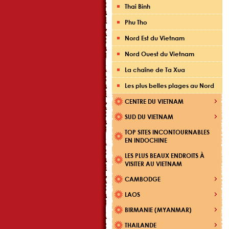
Thai Binh
Phu Tho
Nord Est du Vietnam
Nord Ouest du Vietnam
La chaîne de Ta Xua
Les plus belles plages au Nord
CENTRE DU VIETNAM
SUD DU VIETNAM
TOP SITES INCONTOURNABLES
EN INDOCHINE
LES PLUS BEAUX ENDROITS À
VISITER AU VIETNAM
CAMBODGE
LAOS
BIRMANIE (MYANMAR)
THAILANDE