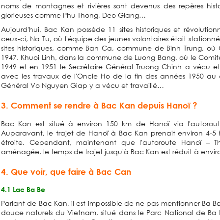
noms de montagnes et rivières sont devenus des repères histor
glorieuses comme Phu Thong, Deo Giang…
Aujourd'hui, Bac Kan possède 11 sites historiques et révolutionn
ceux-ci, Na Tu, où l'équipe des jeunes volontaires était statio
sites historiques, comme Ban Ca, commune de Binh Trung, où O
1947. Khuoi Linh, dans la commune de Luong Bang, où le Comité Ce
1949 et en 1951 le Secrétaire Général Truong Chinh a vécu et 
avec les travaux de l'Oncle Ho de la fin des années 1950 au 
Général Vo Nguyen Giap y a vécu et travaillé…
3.
Comment se rendre à Bac Kan depuis Hanoï ?
Bac Kan est situé à environ 150 km de Hanoï via l'autorou
Auparavant, le trajet de Hanoï à Bac Kan prenait environ 4-5 h
étroite. Cependant, maintenant que l'autoroute Hanoï –
aménagée, le temps de trajet jusqu'à Bac Kan est réduit à envir
4.
Que voir, que faire à Bac Can
4.1 Lac Ba Be
Parlant de Bac Kan, il est impossible de ne pas mentionner Ba Be
douce naturels du Vietnam, situé dans le Parc National de Ba B