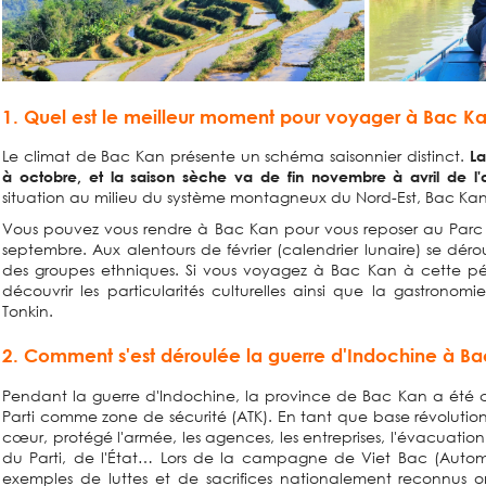
1. Quel est le meilleur moment pour voyager à Bac K
Le climat de Bac Kan présente un schéma saisonnier distinct.
La
à octobre, et la saison sèche va de fin novembre à avril de l'
situation au milieu du système montagneux du Nord-Est, Bac Kan e
Vous pouvez vous rendre à Bac Kan pour vous reposer au Parc 
septembre. Aux alentours de février (calendrier lunaire) se dérou
des groupes ethniques. Si vous voyagez à Bac Kan à cette pér
découvrir les particularités culturelles ainsi que la gastronom
Tonkin.
2.
Comment s'est déroulée la guerre d'Indochine à Ba
Pendant la guerre d'Indochine, la province de Bac Kan a été c
Parti comme zone de sécurité (ATK). En tant que base révolution
cœur, protégé l'armée, les agences, les entreprises, l'évacuation
du Parti, de l'État… Lors de la campagne de Viet Bac (Auto
exemples de luttes et de sacrifices nationalement reconnus o