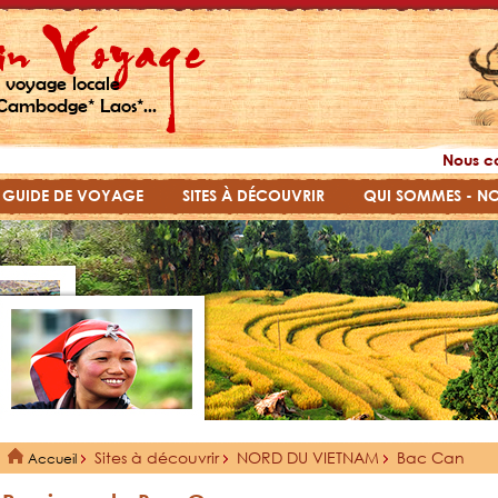
 voyage locale
Cambodge* Laos*...
Nous c
GUIDE DE VOYAGE
SITES À DÉCOUVRIR
QUI SOMMES - N
Sites à découvrir
NORD DU VIETNAM
Bac Can
Accueil