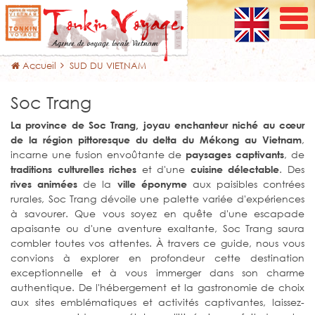
Accueil
SUD DU VIETNAM
Soc Trang
La province de Soc Trang, joyau enchanteur niché au cœur
,
de la région pittoresque du delta du Mékong au Vietnam
incarne une fusion envoûtante de
, de
paysages captivants
et d'une
. Des
traditions culturelles riches
cuisine délectable
de la
aux paisibles contrées
rives animées
ville éponyme
rurales, Soc Trang dévoile une palette variée d'expériences
à savourer. Que vous soyez en quête d'une escapade
apaisante ou d'une aventure exaltante, Soc Trang saura
combler toutes vos attentes. À travers ce guide, nous vous
convions à explorer en profondeur cette destination
exceptionnelle et à vous immerger dans son charme
authentique. De l'hébergement et la gastronomie de choix
aux sites emblématiques et activités captivantes, laissez-