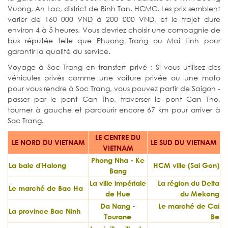
Vuong, An Lac, district de Binh Tan, HCMC. Les prix semblent
varier de 160 000 VND à 200 000 VND, et le trajet dure
environ 4 à 5 heures. Vous devriez choisir une compagnie de
bus réputée telle que Phuong Trang ou Mai Linh pour
garantir la qualité du service.
Voyage à Soc Trang en transfert privé : Si vous utilisez des
véhicules privés comme une voiture privée ou une moto
pour vous rendre à Soc Trang, vous pouvez partir de Saigon -
passer par le pont Can Tho, traverser le pont Can Tho,
tourner à gauche et parcourir encore 67 km pour arriver à
Soc Trang.
LE CENTRE DU
LE NORD DU VIETNAM
LE SUD DU VIETNAM
VIETNAM
Phong Nha - Ke
La baie d'Halong
HCM ville (Sai Gon)
Bang
La ville impériale
La région du Delta
Le marché de Bac Ha
de Hue
du Mekong
Da Nang -
Le marché de Cai
La province Bac Ninh
Tourane
Be