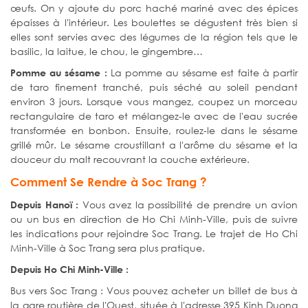
œufs. On y ajoute du porc haché mariné avec des épices
épaisses à l'intérieur. Les boulettes se dégustent très bien si
elles sont servies avec des légumes de la région tels que le
basilic, la laitue, le chou, le gingembre…
La pomme au sésame est faite à partir
Pomme au sésame :
de taro finement tranché, puis séché au soleil pendant
environ 3 jours. Lorsque vous mangez, coupez un morceau
rectangulaire de taro et mélangez-le avec de l'eau sucrée
transformée en bonbon. Ensuite, roulez-le dans le sésame
grillé mûr. Le sésame croustillant a l'arôme du sésame et la
douceur du malt recouvrant la couche extérieure.
Comment Se Rendre à Soc Trang ?
Vous avez la possibilité de prendre un avion
Depuis Hanoï :
ou un bus en direction de Ho Chi Minh-Ville, puis de suivre
les indications pour rejoindre Soc Trang. Le trajet de Ho Chi
Minh-Ville à Soc Trang sera plus pratique.
Depuis Ho Chi Minh-Ville :
Bus vers Soc Trang : Vous pouvez acheter un billet de bus à
la gare routière de l'Ouest, située à l'adresse 395 Kinh Duong