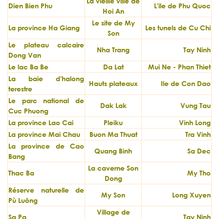
La vieille ville de
Dien Bien Phu
L'ile de Phu Quoc
Hoi An
Le site de My
La province Ha Giang
Les tunels de Cu Chi
Son
Le plateau calcaire
Nha Trang
Tay Ninh
Dong Van
Le lac Ba Be
Da Lat
Mui Ne - Phan Thiet
La baie d'halong
Hauts plateaux
Ile de Con Dao
terestre
Le parc national de
Dak Lak
Vung Tau
Cuc Phuong
La province Lao Cai
Pleiku
Vinh Long
La province Mai Chau
Buon Ma Thuat
Tra Vinh
La province de Cao
Quang Binh
Sa Dec
Bang
La caverne Son
Thac Ba
My Tho
Dong
Réserve naturelle de
My Son
Long Xuyen
Pù Luông
Village de
Sa Pa
Tay Ninh