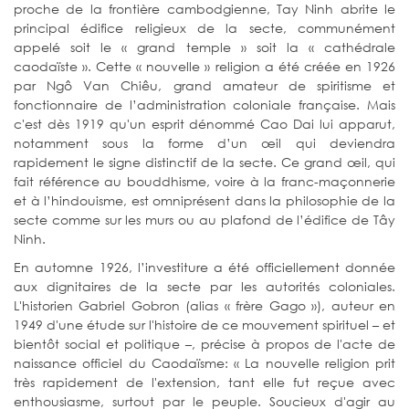
proche de la frontière cambodgienne, Tay Ninh abrite le
principal édifice religieux de la secte, communément
appelé soit le « grand temple » soit la « cathédrale
caodaïste ». Cette « nouvelle » religion a été créée en 1926
par Ngô Van Chiêu, grand amateur de spiritisme et
fonctionnaire de l’administration coloniale française. Mais
c'est dès 1919 qu'un esprit dénommé Cao Dai lui apparut,
notamment sous la forme d’un œil qui deviendra
rapidement le signe distinctif de la secte. Ce grand œil, qui
fait référence au bouddhisme, voire à la franc-maçonnerie
et à l’hindouisme, est omniprésent dans la philosophie de la
secte comme sur les murs ou au plafond de l’édifice de Tây
Ninh.
En automne 1926, l’investiture a été officiellement donnée
aux dignitaires de la secte par les autorités coloniales.
L'historien Gabriel Gobron (alias « frère Gago »), auteur en
1949 d'une étude sur l'histoire de ce mouvement spirituel – et
bientôt social et politique –, précise à propos de l'acte de
naissance officiel du Caodaïsme: « La nouvelle religion prit
très rapidement de l'extension, tant elle fut reçue avec
enthousiasme, surtout par le peuple. Soucieux d'agir au