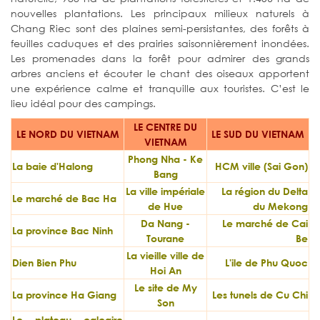
nouvelles plantations. Les principaux milieux naturels à
Chang Riec sont des plaines semi-persistantes, des forêts à
feuilles caduques et des prairies saisonnièrement inondées.
Les promenades dans la forêt pour admirer des grands
arbres anciens et écouter le chant des oiseaux apportent
une expérience calme et tranquille aux touristes. C’est le
lieu idéal pour des campings.
LE CENTRE DU
LE NORD DU VIETNAM
LE SUD DU VIETNAM
VIETNAM
Phong Nha - Ke
La baie d'Halong
HCM ville (Sai Gon)
Bang
La ville impériale
La région du Delta
Le marché de Bac Ha
de Hue
du Mekong
Da Nang -
Le marché de Cai
La province Bac Ninh
Tourane
Be
La vieille ville de
Dien Bien Phu
L'ile de Phu Quoc
Hoi An
Le site de My
La province Ha Giang
Les tunels de Cu Chi
Son
Le plateau calcaire