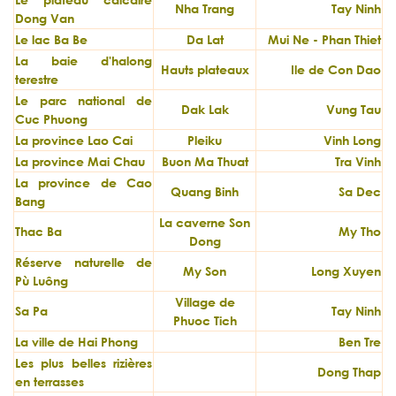
Nha Trang
Tay Ninh
Dong Van
Le lac Ba Be
Da Lat
Mui Ne - Phan Thiet
La baie d'halong
Hauts plateaux
Ile de Con Dao
terestre
Le parc national de
Dak Lak
Vung Tau
Cuc Phuong
La province Lao Cai
Pleiku
Vinh Long
La province Mai Chau
Buon Ma Thuat
Tra Vinh
La province de Cao
Quang Binh
Sa Dec
Bang
La caverne Son
Thac Ba
My Tho
Dong
Réserve naturelle de
My Son
Long Xuyen
Pù Luông
Village de
Sa Pa
Tay Ninh
Phuoc Tich
La ville de Hai Phong
Ben Tre
Les plus belles rizières
Dong Thap
en terrasses