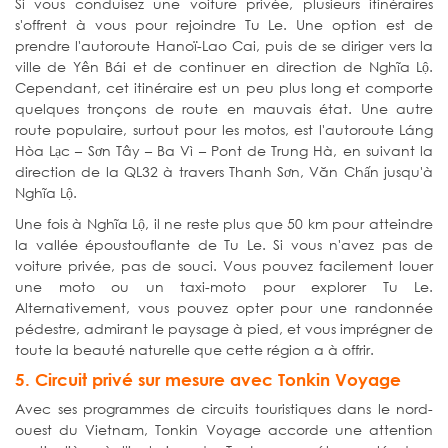
Si vous conduisez une voiture privée, plusieurs itinéraires
s'offrent à vous pour rejoindre Tu Le. Une option est de
prendre l'autoroute Hanoï-Lao Cai, puis de se diriger vers la
ville de Yên Bái et de continuer en direction de Nghĩa Lộ.
Cependant, cet itinéraire est un peu plus long et comporte
quelques tronçons de route en mauvais état. Une autre
route populaire, surtout pour les motos, est l'autoroute Láng
Hòa Lạc – Sơn Tây – Ba Vì – Pont de Trung Hà, en suivant la
direction de la QL32 à travers Thanh Sơn, Văn Chấn jusqu'à
Nghĩa Lộ.
Une fois à Nghĩa Lộ, il ne reste plus que 50 km pour atteindre
la vallée époustouflante de Tu Le. Si vous n'avez pas de
voiture privée, pas de souci. Vous pouvez facilement louer
une moto ou un taxi-moto pour explorer Tu Le.
Alternativement, vous pouvez opter pour une randonnée
pédestre, admirant le paysage à pied, et vous imprégner de
toute la beauté naturelle que cette région a à offrir.
5. Circuit privé sur mesure avec Tonkin Voyage
Avec ses programmes de circuits touristiques dans le nord-
ouest du Vietnam, Tonkin Voyage accorde une attention