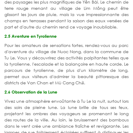
des paysages les plus magnifiques de Yên Bái. Le chemin de
terre rouge menant au village de Lìm Mông peut être
glissant les jours de pluie, mais la vue impressionnante des
champs en terrasses pendant la saison des eaux versées de
part et d'autre du chemin rend ce voyage inoubliable.
2.5 Aventure en Tyrolienne
Pour les amateurs de sensations fortes, rendez-vous au parc
d'aventure du village de Nuoc Nong, dans la commune de
Tu Le. Vous y découvrirez des activités palpitantes telles que
la tyrolienne, l'escalade et la balançoire en haute corde. Le
parcours de tyrolienne, de plus d'un kilomètre de long,
permet aux visiteurs d'admirer la beauté pittoresque des
districts de Van Chan et Mù Cang Chải.
2.6 Observation de la Lune
Vivez une atmosphère envoûtante à Tu Le la nuit, surtout lors
des soirs de pleine lune. La lune brille de tous ses feux,
projetant les ombres des voyageurs se promenant le long
des routes de la ville. Au loin, le bruissement des bambous
dans le vent crée une ambiance fraîche et revigorante. Les
lampes de rue faiblement éclairées suffisent à distinguer les