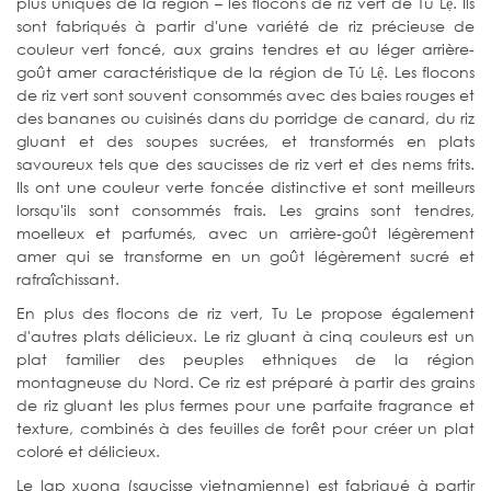
plus uniques de la région – les flocons de riz vert de Tú Lệ. Ils
sont fabriqués à partir d'une variété de riz précieuse de
couleur vert foncé, aux grains tendres et au léger arrière-
goût amer caractéristique de la région de Tú Lệ. Les flocons
de riz vert sont souvent consommés avec des baies rouges et
des bananes ou cuisinés dans du porridge de canard, du riz
gluant et des soupes sucrées, et transformés en plats
savoureux tels que des saucisses de riz vert et des nems frits.
Ils ont une couleur verte foncée distinctive et sont meilleurs
lorsqu'ils sont consommés frais. Les grains sont tendres,
moelleux et parfumés, avec un arrière-goût légèrement
amer qui se transforme en un goût légèrement sucré et
rafraîchissant.
En plus des flocons de riz vert, Tu Le propose également
d'autres plats délicieux. Le riz gluant à cinq couleurs est un
plat familier des peuples ethniques de la région
montagneuse du Nord. Ce riz est préparé à partir des grains
de riz gluant les plus fermes pour une parfaite fragrance et
texture, combinés à des feuilles de forêt pour créer un plat
coloré et délicieux.
Le lap xuong (saucisse vietnamienne) est fabriqué à partir