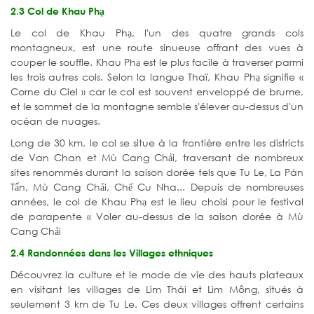
2.3 Col de Khau Phạ
Le col de Khau Phạ, l'un des quatre grands cols
montagneux, est une route sinueuse offrant des vues à
couper le souffle. Khau Phạ est le plus facile à traverser parmi
les trois autres cols. Selon la langue Thaï, Khau Phạ signifie «
Corne du Ciel » car le col est souvent enveloppé de brume,
et le sommet de la montagne semble s'élever au-dessus d'un
océan de nuages.
Long de 30 km, le col se situe à la frontière entre les districts
de Van Chan et Mù Cang Chải, traversant de nombreux
sites renommés durant la saison dorée tels que Tu Le, La Pán
Tẩn, Mù Cang Chải, Chế Cu Nha... Depuis de nombreuses
années, le col de Khau Phạ est le lieu choisi pour le festival
de parapente « Voler au-dessus de la saison dorée à Mù
Cang Chải
2.4 Randonnées dans les Villages ethniques
Découvrez la culture et le mode de vie des hauts plateaux
en visitant les villages de Lìm Thái et Lìm Mông, situés à
seulement 3 km de Tu Le. Ces deux villages offrent certains