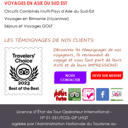
VOYAGES EN ASIE DU SUD EST
Circuits Combinés Multi-Pays d'Asie du Sud-Est
Voyages en Birmanie (Myanmar)
Séjours et Voyages GOLF
LES TÉMOIGNAGES DE NOS CLIENTS:
Découvrez les témoignages de nos
voyageurs, ils reviennent de
voyage et vous font part de leurs
AVIS et de leurs IMPRESSIONS!
NOUS
DEVIS SUR MESURE
CONTACTER
Licence d’État de Tour Opérateur International -
N° 01-531/TCDL-GP LHQT
agréée par l'Administration Nationale du Tourisme au