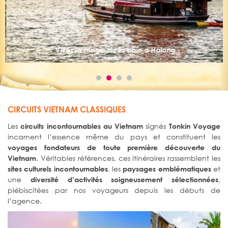
Vivez la magie de la baie d’Halong
CIRCUITS VIETNAM CLASSIQUES
Les
signés
circuits incontournables au Vietnam
Tonkin Voyage
incarnent l’essence même du pays et constituent les
voyages fondateurs de toute première découverte du
. Véritables références, ces itinéraires rassemblent les
Vietnam
, les
et
sites culturels incontournables
paysages emblématiques
une
,
diversité d’activités soigneusement sélectionnées
plébiscitées par nos voyageurs depuis les débuts de
l’agence.