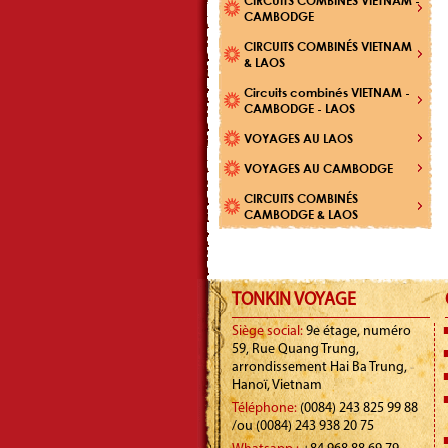
CIRCUITS COMBINÉS VIETNAM -
CAMBODGE
CIRCUITS COMBINÉS VIETNAM
& LAOS
Circuits combinés VIETNAM -
CAMBODGE - LAOS
VOYAGES AU LAOS
VOYAGES AU CAMBODGE
CIRCUITS COMBINÉS
CAMBODGE & LAOS
TONKIN VOYAGE
Siège social:
9e étage, numéro
59, Rue Quang Trung,
arrondissement Hai Ba Trung,
Hanoï, Vietnam
Téléphone:
(0084) 243 825 99 88
/ou (0084) 243 938 20 75