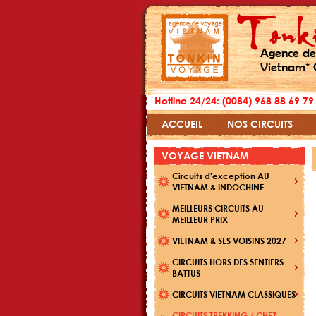
Agence de
Vietnam* 
Hotline 24/24: (0084) 968 88 69 79
ACCUEIL
NOS CIRCUITS
VOYAGE VIETNAM
Circuits d'exception AU
VIETNAM & INDOCHINE
MEILLEURS CIRCUITS AU
MEILLEUR PRIX
VIETNAM & SES VOISINS 2027
CIRCUITS HORS DES SENTIERS
BATTUS
CIRCUITS VIETNAM CLASSIQUES
CIRCUITS TREKKING / CHEZ