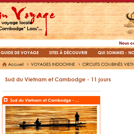
 voyage locale
Cambodge* Laos*...
Nous c
GUIDE DE VOYAGE
SITES À DÉCOUVRIR
QUI SOMMES - N
Accueil
VOYAGES INDOCHINE
CIRCUITS COMBINÉS VIE
Sud du Vietnam et Cambodge - 11 jours
Sud du Vietnam et Cambodge - ...