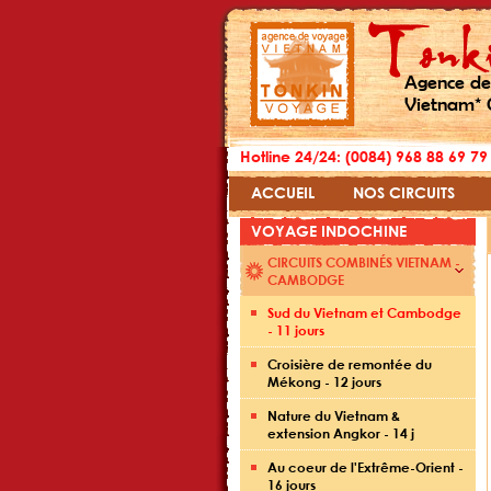
Agence de
Vietnam* 
Hotline 24/24: (0084) 968 88 69 79
ACCUEIL
NOS CIRCUITS
VOYAGE INDOCHINE
CIRCUITS COMBINÉS VIETNAM -
CAMBODGE
Sud du Vietnam et Cambodge
- 11 jours
Croisière de remontée du
Mékong - 12 jours
Nature du Vietnam &
extension Angkor - 14 j
Au coeur de l'Extrême-Orient -
16 jours