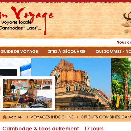
 voyage locale
Cambodge* Laos*...
Nous c
GUIDE DE VOYAGE
SITES À DÉCOUVRIR
QUI SOMMES - N
Accueil
VOYAGES INDOCHINE
CIRCUITS COMBINÉS CA
Cambodge & Laos autrement - 17 jours