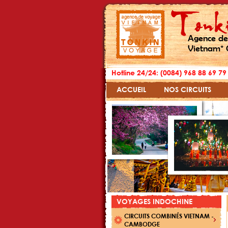
Agence de
Vietnam* 
Hotline 24/24: (0084) 968 88 69 79
ACCUEIL
NOS CIRCUITS
VOYAGES INDOCHINE
CIRCUITS COMBINÉS VIETNAM -
CAMBODGE