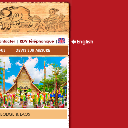
|
|
English
ontacter
RDV téléphonique
OUS
DEVIS SUR MESURE
MBODGE & LAOS