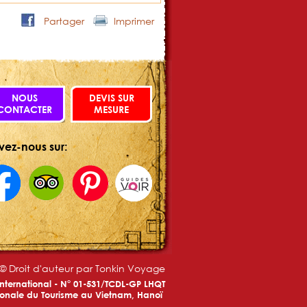
Partager
Imprimer
NOUS
DEVIS SUR
CONTACTER
MESURE
vez-nous sur:
© Droit d'auteur par Tonkin Voyage
International - N° 01-531/TCDL-GP LHQT
tionale du Tourisme au Vietnam, Hanoï