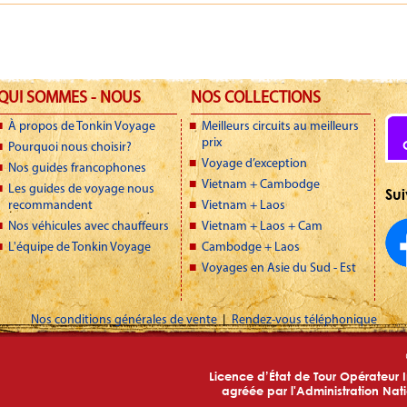
QUI SOMMES - NOUS
NOS COLLECTIONS
À propos de Tonkin Voyage
Meilleurs circuits au meilleurs
prix
Pourquoi nous choisir?
Voyage d’exception
Nos guides francophones
Vietnam + Cambodge
Les guides de voyage nous
Sui
recommandent
Vietnam + Laos
Nos véhicules avec chauffeurs
Vietnam + Laos + Cam
L'équipe de Tonkin Voyage
Cambodge + Laos
Voyages en Asie du Sud - Est
|
Nos conditions générales de vente
Rendez-vous téléphonique
Licence d’État de Tour Opérateur 
agréée par l'Administration Na