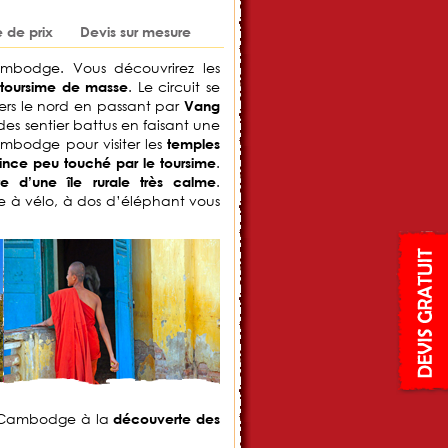
de prix
Devis sur mesure
mbodge. Vous découvrirez les
. Le circuit se
e toursime de masse
ers le nord en passant par
Vang
des sentier battus en faisant une
ambodge pour visiter les
temples
.
ince peu touché par le toursime
.
e d’une île rurale très calme
e à vélo, à dos d’éléphant vous
au Cambodge à la
découverte des