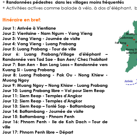
+
Randonnées pédestres dans les villages moins fréquentés
+ Activitées actives comme balade à vélo, à dos d’éléphant, 
Itinéraire en bref:
Jour 1: Arrivée à Vientiane
Jour 2: Vientaine - Nam Ngum - Vang Vieng
Jour 3: Vang Vieng - Journée de visite
Jour 4: Vang Vieng - Luang Prabang
Jour 5: Luang Prabang - Tour de ville
Jour 6: Luang Prabang/Village d'éléphant –
Randonnée vers Tad Sae - Ban Aen/ Chez l'habitant
Jour 7: Ban Aen - Ban Long Laos – Randonnée vers
Kuang Si - Luang Prabang
Jour 8: Luang Prabang - Pak Ou - Nong Khiew -
Muong Ngoy
Jour 9: Muang Ngoy – Nong Khiaw - Luang Prabang
Jour 10: Luang Prabang libre – Vol pour Siem Reap
Jour 11: Siem Reap - Temples d'Angkor
Jour 12: Siem Reap - Temples d'Angkor
Jour 13: Siem Reap – Tonlé Sap - Battambang
Jour 14: Battambang - Journée de visite
Jour 15: Battambang - Phnom Penh
Jour 16: Phnom Penh - Ile de Koh Dach – Tour de
ville
Jour 17: Phnom Penh libre – Départ