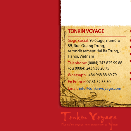
TONKIN VOYAGE
Siège social:
9e étage, numéro
59, Rue Quang Trung,
arrondissement Hai Ba Trung,
Hanoï, Vietnam
Téléphone:
(0084) 243 825 99 88
/ou (0084) 243 938 20 75
Whatsapp :
+84 968 88 69 79
En France:
07 81 52 33 30
Email:
info@tonkinvoyage.com