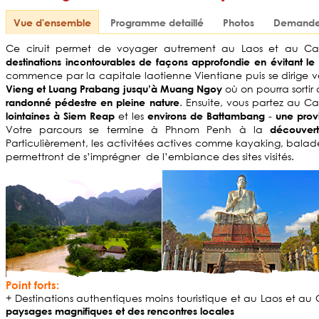
Vue d'ensemble
Programme detaillé
Photos
Demande 
Ce ciruit permet de voyager autrement au Laos et au Ca
destinations incontourables de façons approfondie
en évitant l
commence par la capitale laotienne Vientiane puis se dirige v
où on pourra sortir 
Vieng et Luang Prabang jusqu’à Muang Ngoy
. Ensuite, vous partez au C
randonné pédestre en pleine nature
et les
-
lointaines à Siem Reap
environs de
Battambang
une prov
Votre parcours se termine à Phnom Penh à la
découvert
Particulièrement, les activitées actives comme kayaking, balad
permettront de s’imprégner de l’embiance des sites visités.
Point forts:
+ Destinations authentiques moins touristique et au Laos et 
paysages magnifiques et des rencontres locales