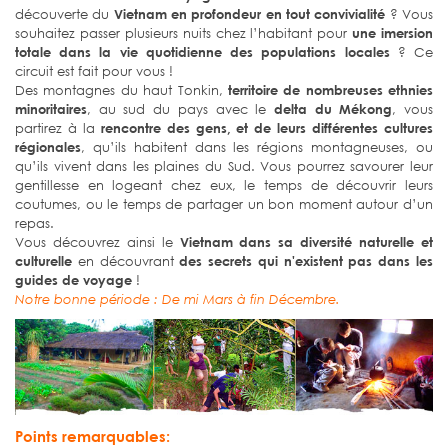
découverte du
Vietnam en profondeur en tout convivialité
? Vous
souhaitez passer plusieurs nuits chez l’habitant pour
une imersion
totale dans la vie quotidienne des populations locales
? Ce
circuit est fait pour vous !
Des montagnes du haut Tonkin,
territoire de nombreuses ethnies
minoritaires
, au sud du pays avec le
delta du Mékong
, vous
partirez à la
rencontre des gens, et de leurs différentes cultures
régionales
, qu’ils habitent dans les régions montagneuses, ou
qu’ils vivent dans les plaines du Sud. Vous pourrez savourer leur
gentillesse en logeant chez eux, le temps de découvrir leurs
coutumes, ou le temps de partager un bon moment autour d’un
repas.
Vous découvrez ainsi le
Vietnam dans sa diversité naturelle et
culturelle
en découvrant
des secrets qui n'existent pas dans les
guides de voyage
!
Notre bonne période : De mi Mars à fin Décembre.
Points remarquables: