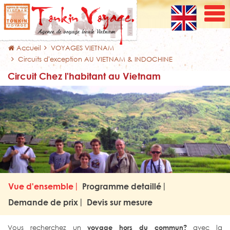
Accueil
VOYAGES VIETNAM
Circuits d'exception AU VIETNAM & INDOCHINE
Circuit Chez l'habitant au Vietnam
Vue d'ensemble
Programme detaillé
Demande de prix
Devis sur mesure
Vous recherchez un
voyage hors du commun?
avec la