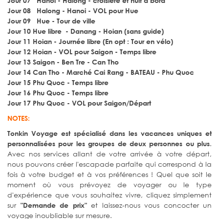
Jour 07 Hanoi - Halong - croisière et nuit à bord
Jour 08 Halong - Hanoi - VOL pour Hue
Jour 09 Hue - Tour de ville
Jour 10 Hue libre - Danang - Hoian (sans guide)
Jour 11 Hoian - Journée libre (En opt : Tour en vélo)
Jour 12 Hoian - VOL pour Saigon - Temps libre
Jour 13 Saigon - Ben Tre - Can Tho
Jour 14 Can Tho - Marché Cai Rang - BATEAU - Phu Quoc
Jour 15 Phu Quoc - Temps libre
Jour 16 Phu Quoc - Temps libre
Jour 17 Phu Quoc - VOL pour Saigon/Départ
NOTES:
Tonkin Voyage est spécialisé dans les vacances uniques et
.
personnalisées
pour les groupes de deux personnes ou plus
Avec nos services allant de votre arrivée à votre départ,
nous pouvons créer l'escapade parfaite qui correspond à la
fois à votre budget et à vos préférences ! Quel que soit le
moment où vous prévoyez de voyager ou le type
d'expérience que vous souhaitez vivre, cliquez simplement
sur
et laissez-nous vous concocter un
"Demande de prix"
voyage inoubliable sur mesure.