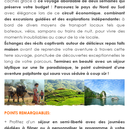
cachés grâce à
ce voyage abordable de deux semaines qui
!
préserve votre budget
Parcourez le pays du Nord au Sud
avec élégance lors de ce
,
circuit économique
combinant
s à
des excursions guidées et des explorations indépendante
bord de divers moyens de transport locaux tels que
bateaux, vélos, sampans ou trains de nuit, pour vivre des
moments inoubliables au cœur de la vie locale.
Échangez des récits captivants autour de délicieux repas faits
avant de reprendre votre aventure à travers cette
maison
terre sauvage, ponctuée de découvertes exceptionnelles le
long de votre parcours.
Terminez en beauté avec un séjour
idyllique sur une île paradisiaque, le point culminant d'une
aventure palpitante qui saura vous séduire à coup sûr !
POINTS REMARQUABLES:
+ Profitez d'un
séjour en semi-liberté
avec des journées
dédiées à flâner ou à personnaliser le programme à votre