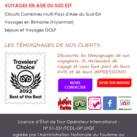
VOYAGES EN ASIE DU SUD EST
Circuits Combinés Multi-Pays d'Asie du Sud-Est
Voyages en Birmanie (Myanmar)
Séjours et Voyages GOLF
LES TÉMOIGNAGES DE NOS CLIENTS:
Découvrez les témoignages de nos
voyageurs, ils reviennent de
voyage et vous font part de leurs
AVIS et de leurs IMPRESSIONS!
NOUS
DEVIS SUR MESURE
CONTACTER
Licence d’État de Tour Opérateur International -
N° 01-531/TCDL-GP LHQT
agréée par l'Administration Nationale du Tourisme au