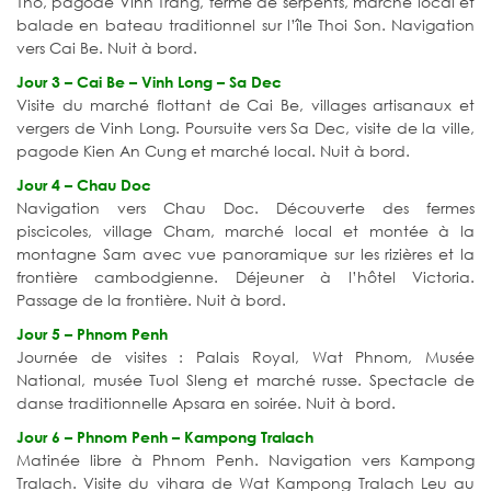
Tho, pagode Vinh Trang, ferme de serpents, marché local et
balade en bateau traditionnel sur l’île Thoi Son. Navigation
vers Cai Be. Nuit à bord.
Jour 3 – Cai Be – Vinh Long – Sa Dec
Visite du marché flottant de Cai Be, villages artisanaux et
vergers de Vinh Long. Poursuite vers Sa Dec, visite de la ville,
pagode Kien An Cung et marché local. Nuit à bord.
Jour 4 – Chau Doc
Navigation vers Chau Doc. Découverte des fermes
piscicoles, village Cham, marché local et montée à la
montagne Sam avec vue panoramique sur les rizières et la
frontière cambodgienne. Déjeuner à l’hôtel Victoria.
Passage de la frontière. Nuit à bord.
Jour 5 – Phnom Penh
Journée de visites : Palais Royal, Wat Phnom, Musée
National, musée Tuol Sleng et marché russe. Spectacle de
danse traditionnelle Apsara en soirée. Nuit à bord.
Jour 6 – Phnom Penh – Kampong Tralach
Matinée libre à Phnom Penh. Navigation vers Kampong
Tralach. Visite du vihara de Wat Kampong Tralach Leu au