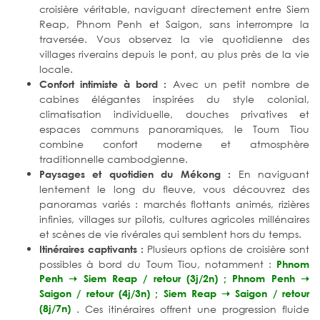
croisière véritable, naviguant directement entre Siem
Reap, Phnom Penh et Saigon, sans interrompre la
traversée. Vous observez la vie quotidienne des
villages riverains depuis le pont, au plus près de la vie
locale.
Avec un petit nombre de
Confort intimiste à bord :
cabines élégantes inspirées du style colonial,
climatisation individuelle, douches privatives et
espaces communs panoramiques, le Toum Tiou
combine confort moderne et atmosphère
traditionnelle cambodgienne.
En naviguant
Paysages et quotidien du Mékong :
lentement le long du fleuve, vous découvrez des
panoramas variés : marchés flottants animés, rizières
infinies, villages sur pilotis, cultures agricoles millénaires
et scènes de vie rivérales qui semblent hors du temps.
Plusieurs options de croisière sont
Itinéraires captivants :
possibles à bord du Toum Tiou, notamment :
Phnom
Penh ➝ Siem Reap / retour (3j/2n) ; Phnom Penh ➝
Saigon / retour (4j/3n) ; Siem Reap ➝ Saigon / retour
(8j/7n)
. Ces itinéraires offrent une progression fluide