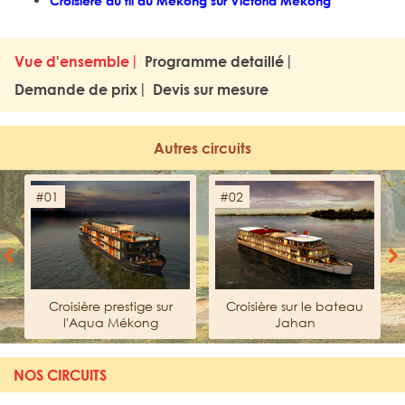
Croisière au fil du Mékong sur Victoria Mékong
Vue d'ensemble
Programme detaillé
Demande de prix
Devis sur mesure
Autres circuits
#01
#02
Previous
Next
Croisière prestige sur
Croisière sur le bateau
l'Aqua Mékong
Jahan
NOS CIRCUITS