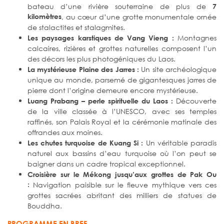
bateau d’une rivière souterraine de plus de
7
kilomètres
, au cœur d’une grotte monumentale ornée
de stalactites et stalagmites.
Montagnes
Les paysages karstiques de Vang Vieng :
calcaires, rizières et grottes naturelles composent l’un
des décors les plus photogéniques du Laos.
Un site archéologique
La mystérieuse Plaine des Jarres :
unique au monde, parsemé de gigantesques jarres de
pierre dont l’origine demeure encore mystérieuse.
Découverte
Luang Prabang – perle spirituelle du Laos :
de la ville classée à l’UNESCO, avec ses temples
raffinés, son Palais Royal et la cérémonie matinale des
offrandes aux moines.
Un véritable paradis
Les chutes turquoise de Kuang Si :
naturel aux bassins d’eau turquoise où l’on peut se
baigner dans un cadre tropical exceptionnel.
Croisière sur le Mékong jusqu’aux grottes de Pak Ou
:
Navigation paisible sur le fleuve mythique vers ces
grottes sacrées abritant des milliers de statues de
Bouddha.
PROGRAMME EN BREF