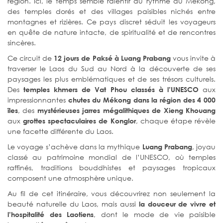
région. Ici, le temps semble ralentir au rythme du Mékong,
des temples dorés et des villages paisibles nichés entre
montagnes et rizières. Ce pays discret séduit les voyageurs
en quête de nature intacte, de spiritualité et de rencontres
sincères.
Ce circuit de
vous invite à
12 jours de Paksé à Luang Prabang
traverser le Laos du Sud au Nord à la découverte de ses
paysages les plus emblématiques et de ses trésors culturels.
Des
aux
temples khmers de Vat Phou classés à l’UNESCO
impressionnantes
chutes du Mékong dans la région des 4 000
, des
îles
mystérieuses jarres mégalithiques de Xieng Khouang
aux
, chaque étape révèle
grottes spectaculaires de Konglor
une facette différente du Laos.
Le voyage s’achève dans la mythique
, joyau
Luang Prabang
classé au patrimoine mondial de l’UNESCO, où temples
raffinés, traditions bouddhistes et paysages tropicaux
composent une atmosphère unique.
Au fil de cet itinéraire, vous découvrirez non seulement la
beauté naturelle du Laos, mais aussi
la douceur de vivre et
, dont le mode de vie paisible
l’hospitalité des Laotiens