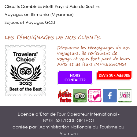
Circuits Combinés Multi-Pays d'Asie du Sud-Est
Voyages en Birmanie (Myanmar)
Séjours et Voyages GOLF
LES TÉMOIGNAGES DE NOS CLIENTS:
Découvrez les témoignages de nos
voyageurs, ils reviennent de
voyage et vous font part de leurs
AVIS et de leurs IMPRESSIONS!
NOUS
DEVIS SUR MESURE
CONTACTER
Licence d’État de Tour Opérateur International -
N° 01-531/TCDL-GP LHQT
agréée par l'Administration Nationale du Tourisme au
Vietnam