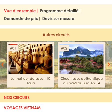
Vue d'ensemble
Programme detaillé
Demande de prix
Devis sur mesure
Autres circuits
#01
#02
Previous
Next
Le meilleur du Laos - 10
Circuit Laos authentique
Jours
du nord au sud en 14
jours
NOS CIRCUITS
VOYAGES VIETNAM