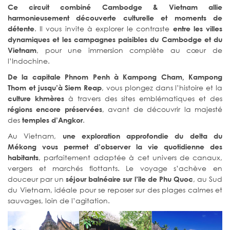
Ce circuit combiné Cambodge & Vietnam allie
harmonieusement découverte culturelle et moments de
. Il vous invite à explorer le contraste
détente
entre les villes
dynamiques et les campagnes paisibles du Cambodge et du
, pour une immersion complète au cœur de
Vietnam
l’Indochine.
De la capitale Phnom Penh à Kampong Cham, Kampong
, vous plongez dans l’histoire et la
Thom et jusqu’à Siem Reap
à travers des sites emblématiques et des
culture khmères
, avant de découvrir la majesté
régions encore préservées
des
.
temples d’Angkor
Au Vietnam,
une exploration approfondie du delta du
Mékong vous permet d’observer la vie quotidienne des
, parfaitement adaptée à cet univers de canaux,
habitants
vergers et marchés flottants. Le voyage s’achève en
douceur par un
, au Sud
séjour balnéaire sur l’île de Phu Quoc
du Vietnam, idéale pour se reposer sur des plages calmes et
sauvages, loin de l’agitation.