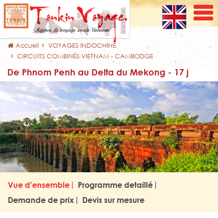
Accueil
VOYAGES INDOCHINE
CIRCUITS COMBINÉS VIETNAM - CAMBODGE
De Phnom Penh au Delta du Mekong - 17 j
Vue d'ensemble
Programme detaillé
Demande de prix
Devis sur mesure