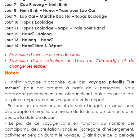
Jour 7 : Cuc Phuong – Ninh Binh
Jour 8 : Ninh Binh – Hanoï – Train pour Lao Cai
Jour 9 : Lao Cai – Marché Bac Ha – Topas Ecolodge
Jour 10 : Topas Ecolodge
Jour 11 : Topas Ecolodge – Sapa – Train pour Hanoï
Jour 12 : Hanoï - Halong
Jour 13 : Halong – Hanoï
Jour 14 : Hanoï libre & Départ
Possibilité d’inverser le sens du circuit
Possibilité d'une extention au Laos ou Cambodge et de
changer les étapes
Notes:
- Tonkin Voyage n’organise que des
voyages privatifs "sur
mesure"
pour des groupes à partir de 2 personnes. Nous
proposons généralement une offre incluant toutes les prestations
sur place depuis votre arrivée jusqu’à votre départ.
- En fonction de vos envies et de votre budget, ce circuit peut
être adapté et modifié au niveau de la durée, du contenu, ainsi
que de la date de départ.
- Le prix de ce voyage varie en fonction du nombre des
participants, des prestations choisies (catégorie d’hébergement,
activités et pension durant le voyage,...) ainsi que de la période