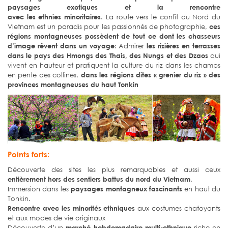
paysages exotiques et la rencontre
avec les ethnies minoritaires
. La route vers le confit du Nord du
Vietnam est un paradis pour les passionnés de photographie,
ces
régions montagneuses possèdent de tout ce dont les chasseurs
d’image rêvent dans un voyage
: Admirer
les rizières en terrasses
dans le pays des Hmongs des Thais, des Nungs et des Dzaos
qui
vivent en hauteur et pratiquent la culture du riz dans les champs
en pente des collines,
dans les régions dites « grenier du riz » des
provinces montagneuses du haut Tonkin
Points forts:
Découverte des sites les plus remarquables et aussi ceux
entièrement hors des sentiers battus du nord du Vietnam
.
Immersion dans les
paysages montagneux fascinants
en haut du
Tonkin.
Rencontre avec les minorités ethniques
aux costumes chatoyants
et aux modes de vie originaux
Découverte d’un
marché hebdomadaire multi-ethnique
riche en