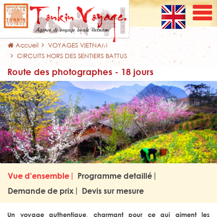
Accueil
VOYAGES VIETNAM
CIRCUITS HORS DES SENTIERS BATTUS
Route des photographes - 18 jours
Vue d'ensemble
Programme detaillé
Demande de prix
Devis sur mesure
Un voyage authentique, charmant pour ce qui aiment les