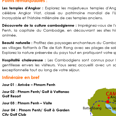
Points remarquables :
Explorez les majestueux temples d'Ang
Les temples d'Angkor :
célèbre Angkor Wat, classé au patrimoine mondial de l'UN
incroyable et l'histoire millénaire de ces temples anciens.
Imprégnez-vous de l
Découverte de la culture cambodgienne :
Penh, la capitale du Cambodge, en découvrant ses sites his
animée.
Profitez des paysages enchanteurs du Cambo
Beauté naturelle :
ses villages flottants à l'île de Koh Rong avec ses plages de sa
Explorez la nature préservée du pays tout en pratiquant votre sp
Les Cambodgiens sont connus pour le
Hospitalité chaleureuse :
gentillesse envers les visiteurs. Vous serez accueilli avec un s
exceptionnelle tout au long de votre séjour.
Intinéraire en bref
Jour 01 : Arrivée – Phnom Penh
Jour 02 : Phnom Penh/ Golf à Vattanac
Golf Resort
Jour 03 : Phnom Penh – Visite
Jour 04 : Phnom Penh/ Golf à Garden
City Golf Club