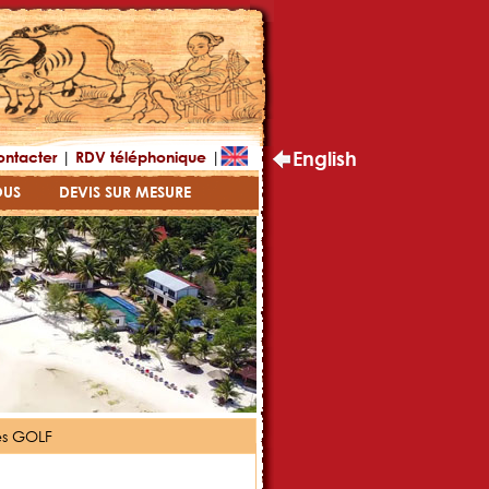
|
|
English
ontacter
RDV téléphonique
OUS
DEVIS SUR MESURE
es GOLF