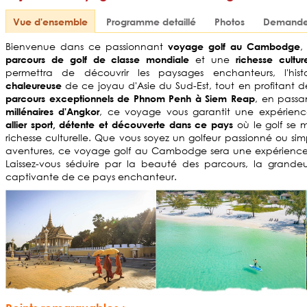
Vue d'ensemble
Programme detaillé
Photos
Demande 
Bienvenue dans ce passionnant
,
voyage golf au Cambodge
et une
parcours de golf de classe mondiale
richesse cultur
permettra de découvrir les paysages enchanteurs, l'histo
de ce joyau d'Asie du Sud-Est, tout en profitant de
chaleureuse
, en passa
parcours exceptionnels de Phnom Penh à Siem Reap
, ce voyage vous garantit une expérien
millénaires d'Angkor
où le golf se 
allier sport, détente et découverte dans ce pays
richesse culturelle. Que vous soyez un golfeur passionné ou s
aventures, ce voyage golf au Cambodge sera une expérience i
Laissez-vous séduire par la beauté des parcours, la grande
captivante de ce pays enchanteur.