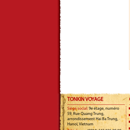
TONKIN VOYAGE
Siège social:
9e étage, numéro
59, Rue Quang Trung,
arrondissement Hai Ba Trung,
Hanoï, Vietnam