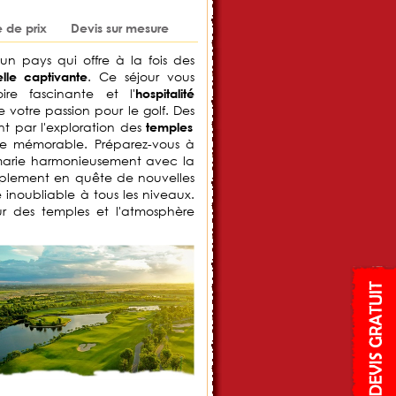
de prix
Devis sur mesure
 un pays qui offre à la fois des
. Ce séjour vous
elle captivante
ire fascinante et l'
hospitalité
 votre passion pour le golf. Des
nt par l'exploration des
temples
ce mémorable. Préparez-vous à
marie harmonieusement avec la
implement en quête de nouvelles
noubliable à tous les niveaux.
ur des temples et l'atmosphère