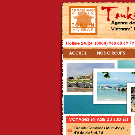
Agence de
Vietnam* 
Hotline 24/24: (0084) 968 88 69 79
ACCUEIL
NOS CIRCUITS
VOYAGES EN ASIE DU SUD EST
Circuits Combinés Multi-Pays
d'Asie du Sud-Est