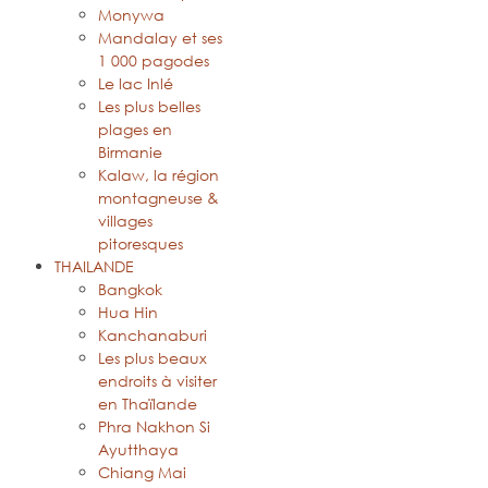
Monywa
Mandalay et ses
1 000 pagodes
Le lac Inlé
Les plus belles
plages en
Birmanie
Kalaw, la région
montagneuse &
villages
pitoresques
THAILANDE
Bangkok
Hua Hin
Kanchanaburi
Les plus beaux
endroits à visiter
en Thaïlande
Phra Nakhon Si
Ayutthaya
Chiang Mai